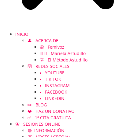
INICIO
👤 ACERCA DE
🦋 Femivoz
👱🏻‍♀️ Mariela Astudillo
💡 El Método Astudillo
🛜 REDES SOCIALES
▪️ YOUTUBE
▪️ TIK TOK
▪️ INSTAGRAM
▪️ FACEBOOK
▪️ LINKEDIN
✏️ BLOG
❤️ HAZ UN DONATIVO
✅ 1ª CITA GRATUITA
🦋 SESIONES ONLINE
🟢 INFORMACIÓN
🏳️‍🌈 VOCES LGBTQIA+