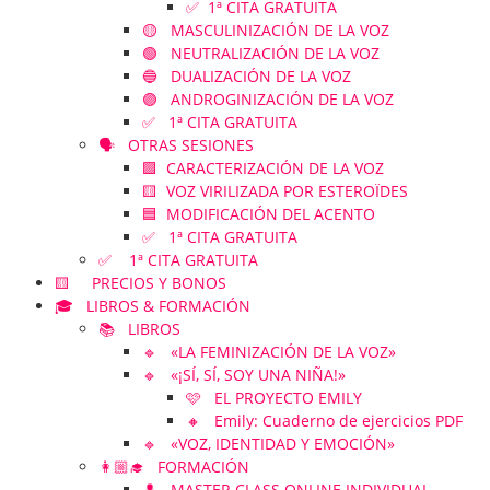
✅ 1ª CITA GRATUITA
🟡 MASCULINIZACIÓN DE LA VOZ
🟢 NEUTRALIZACIÓN DE LA VOZ
🔵 DUALIZACIÓN DE LA VOZ
🟣 ANDROGINIZACIÓN DE LA VOZ
✅ 1ª CITA GRATUITA
🗣️ OTRAS SESIONES
🟪 CARACTERIZACIÓN DE LA VOZ
🟨 VOZ VIRILIZADA POR ESTEROÏDES
🟦 MODIFICACIÓN DEL ACENTO
✅ 1ª CITA GRATUITA
✅ 1ª CITA GRATUITA
🟨 PRECIOS Y BONOS
🎓 LIBROS & FORMACIÓN
📚 LIBROS
🔹 «LA FEMINIZACIÓN DE LA VOZ»
🔹 «¡SÍ, SÍ, SOY UNA NIÑA!»
🩷 EL PROYECTO EMILY
🔸 Emily: Cuaderno de ejercicios PDF
🔹 «VOZ, IDENTIDAD Y EMOCIÓN»
👩🏼‍🎓 FORMACIÓN
👤 MASTER CLASS ONLINE INDIVIDUAL