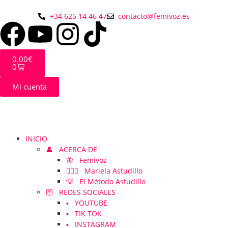
+34 625 14 46 47
contacto@femivoz.es
0.00
€
0
Mi cuenta
INICIO
👤 ACERCA DE
🦋 Femivoz
👱🏻‍♀️ Mariela Astudillo
💡 El Método Astudillo
🛜 REDES SOCIALES
▪️ YOUTUBE
▪️ TIK TOK
▪️ INSTAGRAM