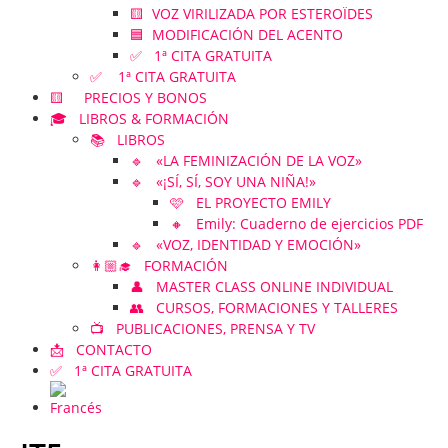
🟨 VOZ VIRILIZADA POR ESTEROÏDES
🟦 MODIFICACIÓN DEL ACENTO
✅ 1ª CITA GRATUITA
✅ 1ª CITA GRATUITA
🟨 PRECIOS Y BONOS
🎓 LIBROS & FORMACIÓN
📚 LIBROS
🔹 «LA FEMINIZACIÓN DE LA VOZ»
🔹 «¡SÍ, SÍ, SOY UNA NIÑA!»
🩷 EL PROYECTO EMILY
🔸 Emily: Cuaderno de ejercicios PDF
🔹 «VOZ, IDENTIDAD Y EMOCIÓN»
👩🏼‍🎓 FORMACIÓN
👤 MASTER CLASS ONLINE INDIVIDUAL
👥 CURSOS, FORMACIONES Y TALLERES
📺 PUBLICACIONES, PRENSA Y TV
📩 CONTACTO
✅ 1ª CITA GRATUITA