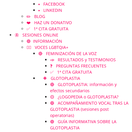
▪️ FACEBOOK
▪️ LINKEDIN
✏️ BLOG
❤️ HAZ UN DONATIVO
✅ 1ª CITA GRATUITA
🦋 SESIONES ONLINE
🟢 INFORMACIÓN
🏳️‍🌈 VOCES LGBTQIA+
🔴 FEMINIZACIÓN DE LA VOZ
📣 RESULTADOS y TESTIMONIOS
❓ PREGUNTAS FRECUENTES
✅ 1ª CITA GRATUITA
🔶 GLOTOPLASTIA
🔴 GLOTOPLASTIA: información y
efectos secundarios
🟡 ¿LOGOPEDIA o GLOTOPLASTIA?
🔵 ACOMPAÑAMIENTO VOCAL TRAS LA
GLOTOPLASTIA (sesiones post
operatorias)
🟣 GUÍA INFORMATIVA SOBRE LA
GLOTOPLASTIA