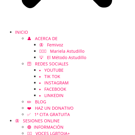
INICIO
👤 ACERCA DE
🦋 Femivoz
👱🏻‍♀️ Mariela Astudillo
💡 El Método Astudillo
🛜 REDES SOCIALES
▪️ YOUTUBE
▪️ TIK TOK
▪️ INSTAGRAM
▪️ FACEBOOK
▪️ LINKEDIN
✏️ BLOG
❤️ HAZ UN DONATIVO
✅ 1ª CITA GRATUITA
🦋 SESIONES ONLINE
🟢 INFORMACIÓN
🏳️‍🌈 VOCES LGBTQIA+