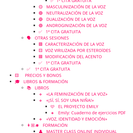
✅ 1ª CITA GRATUITA
🟡 MASCULINIZACIÓN DE LA VOZ
🟢 NEUTRALIZACIÓN DE LA VOZ
🔵 DUALIZACIÓN DE LA VOZ
🟣 ANDROGINIZACIÓN DE LA VOZ
✅ 1ª CITA GRATUITA
🗣️ OTRAS SESIONES
🟪 CARACTERIZACIÓN DE LA VOZ
🟨 VOZ VIRILIZADA POR ESTEROÏDES
🟦 MODIFICACIÓN DEL ACENTO
✅ 1ª CITA GRATUITA
✅ 1ª CITA GRATUITA
🟨 PRECIOS Y BONOS
🎓 LIBROS & FORMACIÓN
📚 LIBROS
🔹 «LA FEMINIZACIÓN DE LA VOZ»
🔹 «¡SÍ, SÍ, SOY UNA NIÑA!»
🩷 EL PROYECTO EMILY
🔸 Emily: Cuaderno de ejercicios PDF
🔹 «VOZ, IDENTIDAD Y EMOCIÓN»
👩🏼‍🎓 FORMACIÓN
👤 MASTER CLASS ONLINE INDIVIDUAL