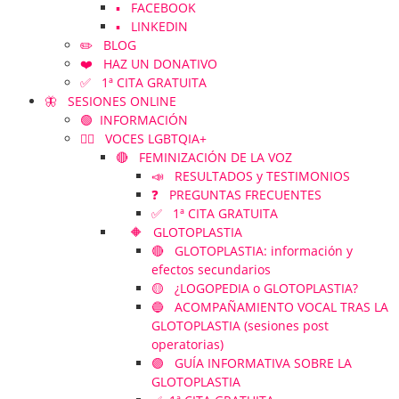
▪️ FACEBOOK
▪️ LINKEDIN
✏️ BLOG
❤️ HAZ UN DONATIVO
✅ 1ª CITA GRATUITA
🦋 SESIONES ONLINE
🟢 INFORMACIÓN
🏳️‍🌈 VOCES LGBTQIA+
🔴 FEMINIZACIÓN DE LA VOZ
📣 RESULTADOS y TESTIMONIOS
❓ PREGUNTAS FRECUENTES
✅ 1ª CITA GRATUITA
🔶 GLOTOPLASTIA
🔴 GLOTOPLASTIA: información y
efectos secundarios
🟡 ¿LOGOPEDIA o GLOTOPLASTIA?
🔵 ACOMPAÑAMIENTO VOCAL TRAS LA
GLOTOPLASTIA (sesiones post
operatorias)
🟣 GUÍA INFORMATIVA SOBRE LA
GLOTOPLASTIA