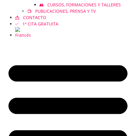
👥 CURSOS, FORMACIONES Y TALLERES
📺 PUBLICACIONES, PRENSA Y TV
📩 CONTACTO
✅ 1ª CITA GRATUITA