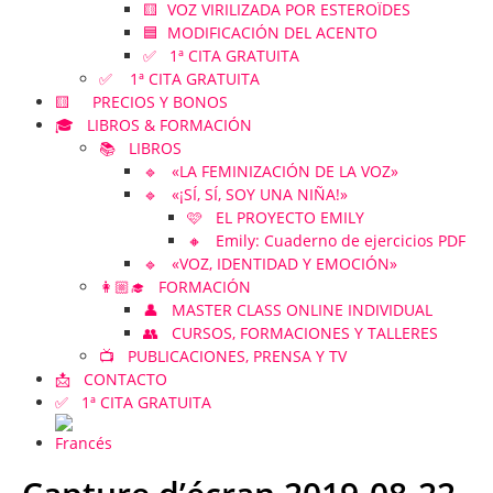
🟨 VOZ VIRILIZADA POR ESTEROÏDES
🟦 MODIFICACIÓN DEL ACENTO
✅ 1ª CITA GRATUITA
✅ 1ª CITA GRATUITA
🟨 PRECIOS Y BONOS
🎓 LIBROS & FORMACIÓN
📚 LIBROS
🔹 «LA FEMINIZACIÓN DE LA VOZ»
🔹 «¡SÍ, SÍ, SOY UNA NIÑA!»
🩷 EL PROYECTO EMILY
🔸 Emily: Cuaderno de ejercicios PDF
🔹 «VOZ, IDENTIDAD Y EMOCIÓN»
👩🏼‍🎓 FORMACIÓN
👤 MASTER CLASS ONLINE INDIVIDUAL
👥 CURSOS, FORMACIONES Y TALLERES
📺 PUBLICACIONES, PRENSA Y TV
📩 CONTACTO
✅ 1ª CITA GRATUITA