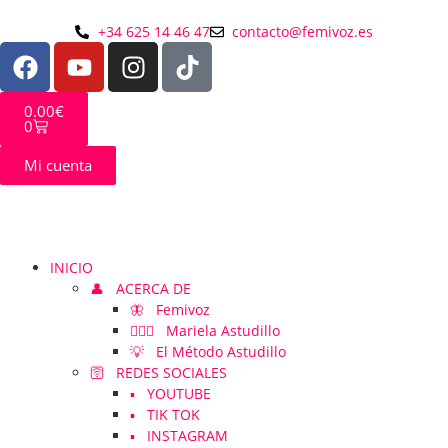
+34 625 14 46 47
contacto@femivoz.es
0.00
€
0
Mi cuenta
INICIO
👤 ACERCA DE
🦋 Femivoz
👱🏻‍♀️ Mariela Astudillo
💡 El Método Astudillo
🛜 REDES SOCIALES
▪️ YOUTUBE
▪️ TIK TOK
▪️ INSTAGRAM