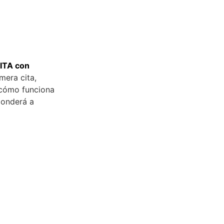
ITA con
mera cita,
á cómo funciona
ponderá a