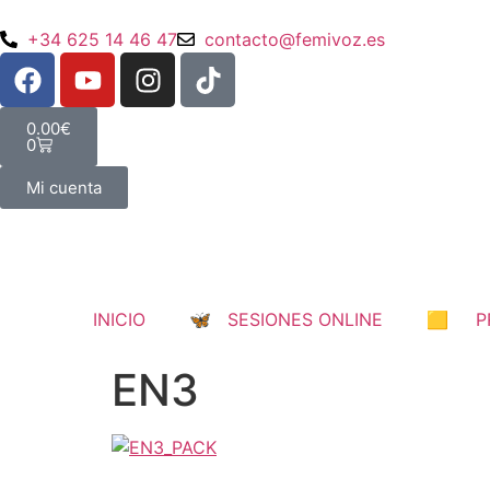
+34 625 14 46 47
contacto@femivoz.es
0.00
€
0
Mi cuenta
INICIO
🦋 SESIONES ONLINE
🟨 PR
EN3