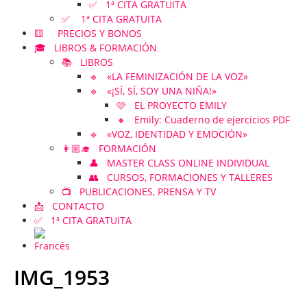
✅ 1ª CITA GRATUITA
✅ 1ª CITA GRATUITA
🟨 PRECIOS Y BONOS
🎓 LIBROS & FORMACIÓN
📚 LIBROS
🔹 «LA FEMINIZACIÓN DE LA VOZ»
🔹 «¡SÍ, SÍ, SOY UNA NIÑA!»
🩷 EL PROYECTO EMILY
🔸 Emily: Cuaderno de ejercicios PDF
🔹 «VOZ, IDENTIDAD Y EMOCIÓN»
👩🏼‍🎓 FORMACIÓN
👤 MASTER CLASS ONLINE INDIVIDUAL
👥 CURSOS, FORMACIONES Y TALLERES
📺 PUBLICACIONES, PRENSA Y TV
📩 CONTACTO
✅ 1ª CITA GRATUITA
IMG_1953