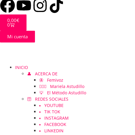
0.00
€
0
Mi cuenta
INICIO
👤 ACERCA DE
🦋 Femivoz
👱🏻‍♀️ Mariela Astudillo
💡 El Método Astudillo
🛜 REDES SOCIALES
▪️ YOUTUBE
▪️ TIK TOK
▪️ INSTAGRAM
▪️ FACEBOOK
▪️ LINKEDIN