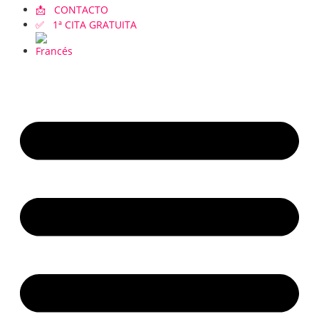
📩 CONTACTO
✅ 1ª CITA GRATUITA