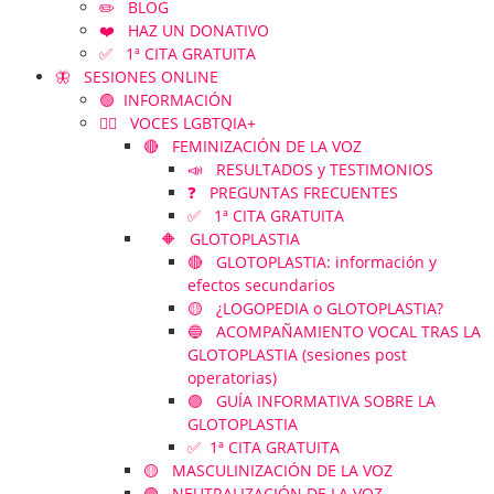
✏️ BLOG
❤️ HAZ UN DONATIVO
✅ 1ª CITA GRATUITA
🦋 SESIONES ONLINE
🟢 INFORMACIÓN
🏳️‍🌈 VOCES LGBTQIA+
🔴 FEMINIZACIÓN DE LA VOZ
📣 RESULTADOS y TESTIMONIOS
❓ PREGUNTAS FRECUENTES
✅ 1ª CITA GRATUITA
🔶 GLOTOPLASTIA
🔴 GLOTOPLASTIA: información y
efectos secundarios
🟡 ¿LOGOPEDIA o GLOTOPLASTIA?
🔵 ACOMPAÑAMIENTO VOCAL TRAS LA
GLOTOPLASTIA (sesiones post
operatorias)
🟣 GUÍA INFORMATIVA SOBRE LA
GLOTOPLASTIA
✅ 1ª CITA GRATUITA
🟡 MASCULINIZACIÓN DE LA VOZ
🟢 NEUTRALIZACIÓN DE LA VOZ