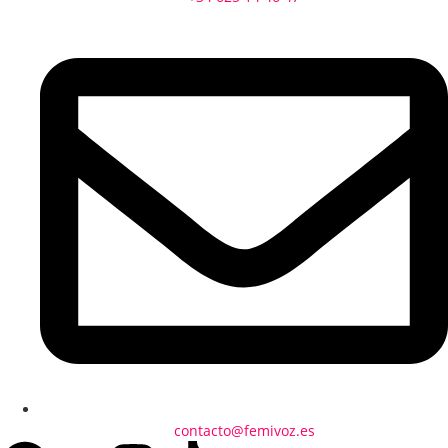
contacto@femivoz.es