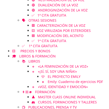
🔵 DUALIZACIÓN DE LA VOZ
🟣 ANDROGINIZACIÓN DE LA VOZ
✅ 1ª CITA GRATUITA
🗣️ OTRAS SESIONES
🟪 CARACTERIZACIÓN DE LA VOZ
🟨 VOZ VIRILIZADA POR ESTEROÏDES
🟦 MODIFICACIÓN DEL ACENTO
✅ 1ª CITA GRATUITA
✅ 1ª CITA GRATUITA
🟨 PRECIOS Y BONOS
🎓 LIBROS & FORMACIÓN
📚 LIBROS
🔹 «LA FEMINIZACIÓN DE LA VOZ»
🔹 «¡SÍ, SÍ, SOY UNA NIÑA!»
🩷 EL PROYECTO EMILY
🔸 Emily: Cuaderno de ejercicios PDF
🔹 «VOZ, IDENTIDAD Y EMOCIÓN»
👩🏼‍🎓 FORMACIÓN
👤 MASTER CLASS ONLINE INDIVIDUAL
👥 CURSOS, FORMACIONES Y TALLERES
📺 PUBLICACIONES, PRENSA Y TV