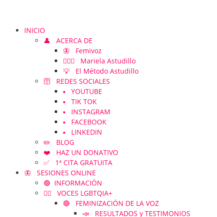
INICIO
👤 ACERCA DE
🦋 Femivoz
👱🏻‍♀️ Mariela Astudillo
💡 El Método Astudillo
🛜 REDES SOCIALES
▪️ YOUTUBE
▪️ TIK TOK
▪️ INSTAGRAM
▪️ FACEBOOK
▪️ LINKEDIN
✏️ BLOG
❤️ HAZ UN DONATIVO
✅ 1ª CITA GRATUITA
🦋 SESIONES ONLINE
🟢 INFORMACIÓN
🏳️‍🌈 VOCES LGBTQIA+
🔴 FEMINIZACIÓN DE LA VOZ
📣 RESULTADOS y TESTIMONIOS