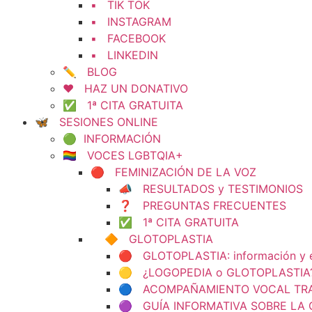
▪️ TIK TOK
▪️ INSTAGRAM
▪️ FACEBOOK
▪️ LINKEDIN
✏️ BLOG
❤️ HAZ UN DONATIVO
✅ 1ª CITA GRATUITA
🦋 SESIONES ONLINE
🟢 INFORMACIÓN
🏳️‍🌈 VOCES LGBTQIA+
🔴 FEMINIZACIÓN DE LA VOZ
📣 RESULTADOS y TESTIMONIOS
❓ PREGUNTAS FRECUENTES
✅ 1ª CITA GRATUITA
🔶 GLOTOPLASTIA
🔴 GLOTOPLASTIA: información y e
🟡 ¿LOGOPEDIA o GLOTOPLASTIA
🔵 ACOMPAÑAMIENTO VOCAL TRAS L
🟣 GUÍA INFORMATIVA SOBRE LA