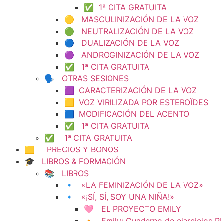
✅ 1ª CITA GRATUITA
🟡 MASCULINIZACIÓN DE LA VOZ
🟢 NEUTRALIZACIÓN DE LA VOZ
🔵 DUALIZACIÓN DE LA VOZ
🟣 ANDROGINIZACIÓN DE LA VOZ
✅ 1ª CITA GRATUITA
🗣️ OTRAS SESIONES
🟪 CARACTERIZACIÓN DE LA VOZ
🟨 VOZ VIRILIZADA POR ESTEROÏDES
🟦 MODIFICACIÓN DEL ACENTO
✅ 1ª CITA GRATUITA
✅ 1ª CITA GRATUITA
🟨 PRECIOS Y BONOS
🎓 LIBROS & FORMACIÓN
📚 LIBROS
🔹 «LA FEMINIZACIÓN DE LA VOZ»
🔹 «¡SÍ, SÍ, SOY UNA NIÑA!»
🩷 EL PROYECTO EMILY
🔸 Emily: Cuaderno de ejercicios 