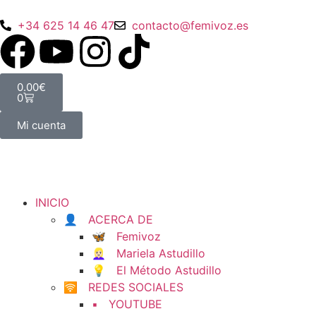
+34 625 14 46 47
contacto@femivoz.es
0.00
€
0
Mi cuenta
INICIO
👤 ACERCA DE
🦋 Femivoz
👱🏻‍♀️ Mariela Astudillo
💡 El Método Astudillo
🛜 REDES SOCIALES
▪️ YOUTUBE