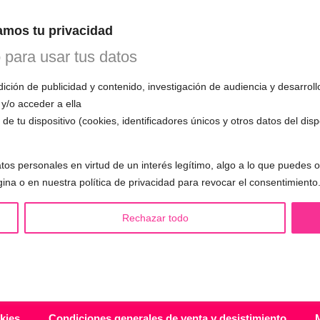
n esta primera cita, evaluará tu voz, te
mos tu privacidad
mo funciona el entrenamiento vocal y
 todas tus preguntas.
o para usar tus datos
ción de publicidad y contenido, investigación de audiencia y desarroll
 y/o acceder a ella
de tu dispositivo (cookies, identificadores únicos y otros datos del dis
S LGBTQIA+ 🏳️‍🌈
OTRAS SESIONES
tos personales en virtud de un interés legítimo, algo a lo que puedes
eminización de la voz
▪️ Caracterización de la voz
gina o en nuestra política de privacidad para revocar el consentimiento
asculinización de la voz
▪️ Voz virilizada por esteroides
utralización de la voz
▪️ Modificación del acento
Rechazar todo
alización de la voz
🟥 CIRUGÍA: Glotoplastia
ndroginización de la voz
kies
Condiciones generales de venta y desistimiento