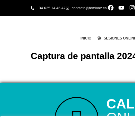
+34 625 14 46 47
contacto@femivoz.es
INICIO
🦋 SESIONES ONLIN
Captura de pantalla 2024
CAL
ONL
RESERVA TU