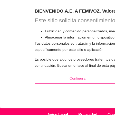
Astudillo.
E
BIENVENIDO.A.E. A FEMIVOZ. Valora
explicará có
responderá a
Este sitio solicita consentimient
Publicidad y contenido personalizados, medi
Almacenar la información en un dispositivo
Tus datos personales se tratarán y la información 
específicamente por este sitio o aplicación.
INFORMACIÓN
VOCE
Es posible que algunos proveedores traten tus da
¿Quién es Mariela Astudillo?
▪️ F
continuación. Busca un enlace al final de esta pá
💰 Precios y Bonos
▪️ M
📚 Libros & Ebooks
▪️ Ne
Configurar
❓ Preguntas Frecuentes
▪️ Du
🏆 Cursos y Masterclass
▪️ A
Aviso Legal
Privacidad
Coo