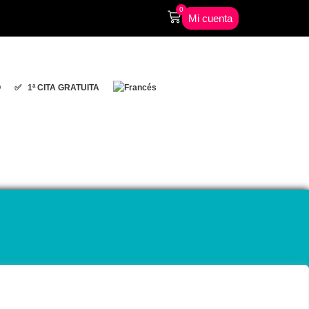
0
Mi cuenta
O
✅ 1ª CITA GRATUITA