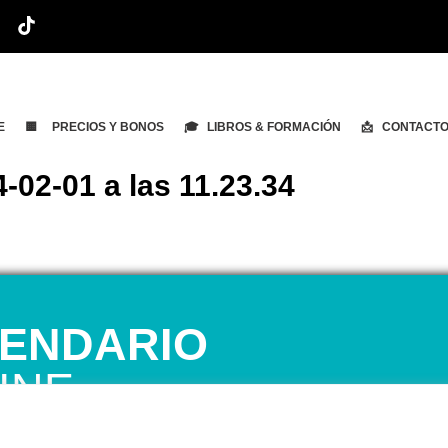
E
🟨 PRECIOS Y BONOS
🎓 LIBROS & FORMACIÓN
📩 CONTACT
-02-01 a las 11.23.34
ENDARIO
INE
 1ª CITA GRATUITA con Mariela