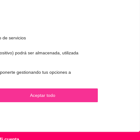
o de servicios
positivo) podrá ser almacenada, utilizada
CONTACTO Y CITAS
✅
Pide tu CITA ONLINE
 oponerte gestionando tus opciones a
.
WhatsApp :
+34 625 14 46 47
Email :
contacto@femivoz.es
Aceptar todo
Mi cuenta