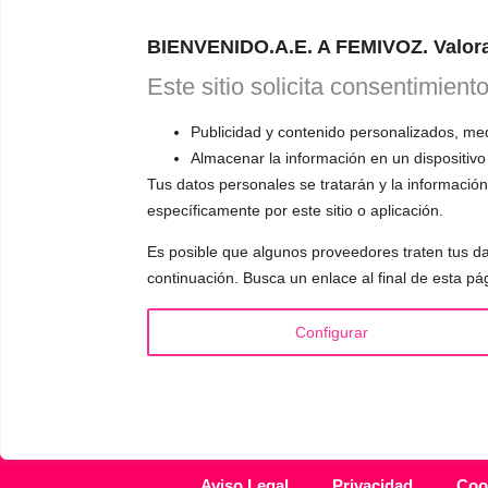
Astudillo.
E
BIENVENIDO.A.E. A FEMIVOZ. Valora
explicará có
responderá a
Este sitio solicita consentimient
Publicidad y contenido personalizados, medi
Almacenar la información en un dispositivo
Tus datos personales se tratarán y la información 
específicamente por este sitio o aplicación.
INFORMACIÓN
VOCE
Es posible que algunos proveedores traten tus da
¿Quién es Mariela Astudillo?
▪️ F
continuación. Busca un enlace al final de esta pá
💰 Precios y Bonos
▪️ M
📚 Libros & Ebooks
▪️ Ne
Configurar
❓ Preguntas Frecuentes
▪️ Du
🏆 Cursos y Masterclass
▪️ A
Aviso Legal
Privacidad
Coo