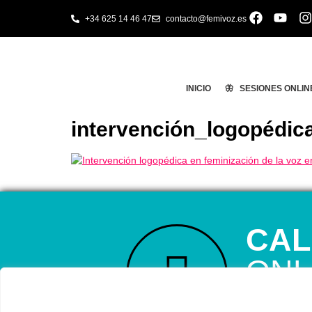
+34 625 14 46 47
contacto@femivoz.es
INICIO
🦋 SESIONES ONLIN
intervención_logopédic
CAL
ONL
RESERVA TU