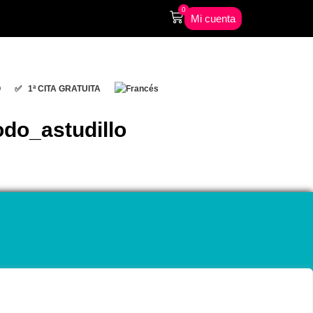
0
Mi cuenta
O
✅ 1ª CITA GRATUITA
do_astudillo