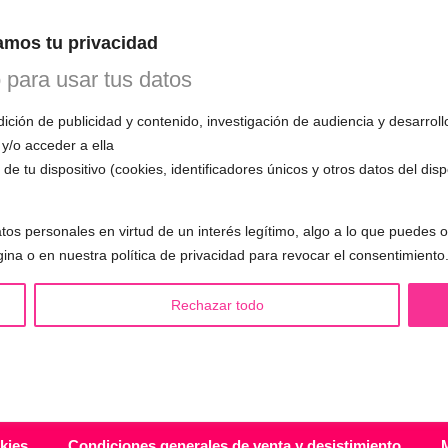
n esta primera cita, evaluará tu voz, te
mos tu privacidad
mo funciona el entrenamiento vocal y
 todas tus preguntas.
o para usar tus datos
ción de publicidad y contenido, investigación de audiencia y desarroll
 y/o acceder a ella
de tu dispositivo (cookies, identificadores únicos y otros datos del dis
S LGBTQIA+ 🏳️‍🌈
OTRAS SESIONES
tos personales en virtud de un interés legítimo, algo a lo que puedes
eminización de la voz
▪️ Caracterización de la voz
gina o en nuestra política de privacidad para revocar el consentimiento
asculinización de la voz
▪️ Voz virilizada por esteroides
utralización de la voz
▪️ Modificación del acento
Rechazar todo
alización de la voz
🟥 CIRUGÍA: Glotoplastia
ndroginización de la voz
kies
Condiciones generales de venta y desistimiento