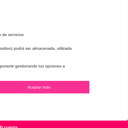
o de servicios
positivo) podrá ser almacenada, utilizada
CONTACTO Y CITAS
✅
Pide tu CITA ONLINE
 oponerte gestionando tus opciones a
.
WhatsApp :
+34 625 14 46 47
Email :
contacto@femivoz.es
Aceptar todo
Mi cuenta