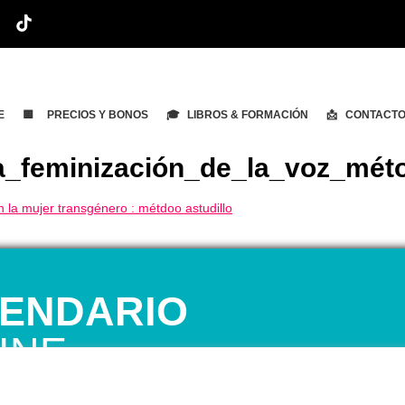
E
🟨 PRECIOS Y BONOS
🎓 LIBROS & FORMACIÓN
📩 CONTACT
a_feminización_de_la_voz_méto
ENDARIO
INE
 1ª CITA GRATUITA con Mariela