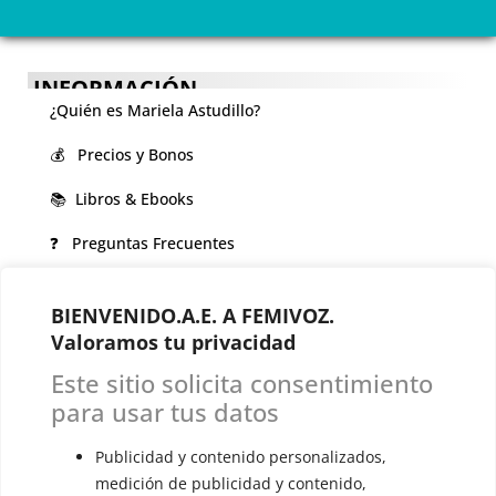
INFORMACIÓN
¿Quién es Mariela Astudillo?
💰 Precios y Bonos
📚 Libros & Ebooks
❓ Preguntas Frecuentes
🏆 Cursos y Masterclass
BIENVENIDO.A.E. A FEMIVOZ.
Valoramos tu privacidad
VOCES LGBTQIA+ 🏳️‍🌈
▪️ Feminización de la voz
Este sitio solicita consentimiento
para usar tus datos
▪️ Masculinización de la voz
▪️ Neutralización de la voz
Publicidad y contenido personalizados,
medición de publicidad y contenido,