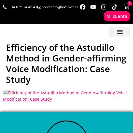
0
+34 625 14 46 47
contacto@femivoz.es
Mi cuenta
🦋 SESIONES ONLINE
🟨 PRECIOS Y BONOS
🎓 LIBROS & FOR
📩 CONTAC
✅ 1ª CITA GRATUITA
Efficiency of the Astudillo
Method in Gender-affirming
Voice Modification: Case
Study