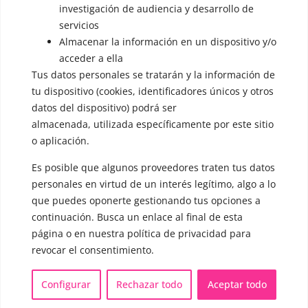
▪️ Dualización de la voz
investigación de audiencia y desarrollo de
servicios
▪️ Androginización de la voz
Almacenar la información en un dispositivo y/o
OTRAS SESIONES
acceder a ella
▪️ Caracterización de la voz
Tus datos personales se tratarán y la información de
tu dispositivo (cookies, identificadores únicos y otros
▪️ Voz virilizada por esteroides
datos del dispositivo) podrá ser
almacenada, utilizada específicamente por este sitio
▪️ Modificación del acento
o aplicación.
🟥 CIRUGÍA: Glotoplastia
Es posible que algunos proveedores traten tus datos
personales en virtud de un interés legítimo, algo a lo
que puedes oponerte gestionando tus opciones a
CONTACTO Y CITAS
✅
Pide tu CITA ONLINE
continuación. Busca un enlace al final de esta
página o en nuestra política de privacidad para
WhatsApp :
+34 625 14 46 47
revocar el consentimiento.
Email :
contacto@femivoz.es
Configurar
Rechazar todo
Aceptar todo