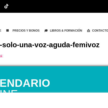
E
🟨 PRECIOS Y BONOS
🎓 LIBROS & FORMACIÓN
📩 CONTACT
-solo-una-voz-aguda-femivoz
ENDARIO
INE
 1ª CITA GRATUITA con Mariela