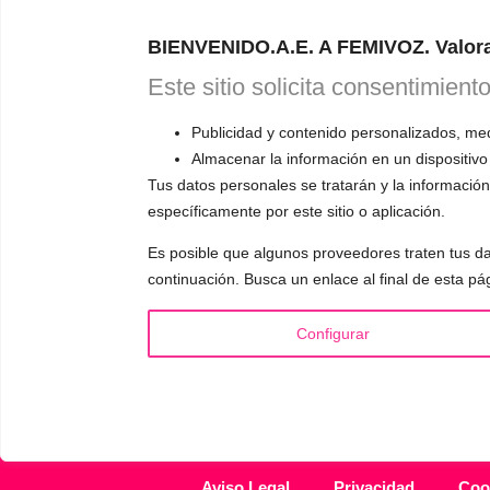
Astudillo.
E
BIENVENIDO.A.E. A FEMIVOZ. Valora
explicará có
responderá a
Este sitio solicita consentimient
Publicidad y contenido personalizados, medi
Almacenar la información en un dispositivo
Tus datos personales se tratarán y la información 
específicamente por este sitio o aplicación.
INFORMACIÓN
VOCE
Es posible que algunos proveedores traten tus da
¿Quién es Mariela Astudillo?
▪️ F
continuación. Busca un enlace al final de esta pá
💰 Precios y Bonos
▪️ M
📚 Libros & Ebooks
▪️ Ne
Configurar
❓ Preguntas Frecuentes
▪️ Du
🏆 Cursos y Masterclass
▪️ A
Aviso Legal
Privacidad
Coo