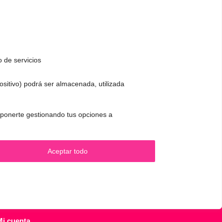
o de servicios
positivo) podrá ser almacenada, utilizada
CONTACTO Y CITAS
✅
Pide tu CITA ONLINE
 oponerte gestionando tus opciones a
.
WhatsApp :
+34 625 14 46 47
Email :
contacto@femivoz.es
Aceptar todo
Mi cuenta