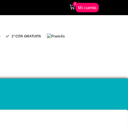
0
Mi cuenta
O
✅ 1ª CITA GRATUITA