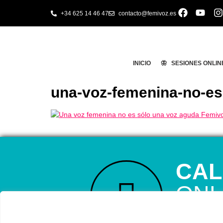
+34 625 14 46 47
contacto@femivoz.es
INICIO
🦋 SESIONES ONLIN
una-voz-femenina-no-es
CAL
ONL
RESERVA TU