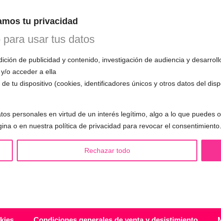
n esta primera cita, evaluará tu voz, te
mos tu privacidad
mo funciona el entrenamiento vocal y
 todas tus preguntas.
o para usar tus datos
ción de publicidad y contenido, investigación de audiencia y desarroll
 y/o acceder a ella
de tu dispositivo (cookies, identificadores únicos y otros datos del dis
S LGBTQIA+ 🏳️‍🌈
OTRAS SESIONES
tos personales en virtud de un interés legítimo, algo a lo que puedes
eminización de la voz
▪️ Caracterización de la voz
gina o en nuestra política de privacidad para revocar el consentimiento
asculinización de la voz
▪️ Voz virilizada por esteroides
utralización de la voz
▪️ Modificación del acento
Rechazar todo
alización de la voz
🟥 CIRUGÍA: Glotoplastia
ndroginización de la voz
kies
Condiciones generales de venta y desistimiento