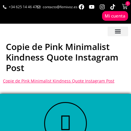
0
+34 625 14 46 47
contacto@femivoz.es
Mi cuenta
🦋 SESIONES ONLINE
🟨 PRECIOS Y BONOS
🎓 LIBROS & FORMA
📩 CONTAC
✅ 1ª CITA GRATUITA
Copie de Pink Minimalist
Kindness Quote Instagram
Post
Copie de Pink Minimalist Kindness Quote Instagram Post