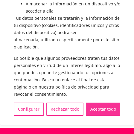
Almacenar la información en un dispositivo y/o
OTRAS SESIONES
acceder a ella
▪️ Caracterización de la voz
Tus datos personales se tratarán y la información de
tu dispositivo (cookies, identificadores únicos y otros
▪️ Voz virilizada por esteroides
datos del dispositivo) podrá ser
▪️ Modificación del acento
almacenada, utilizada específicamente por este sitio
o aplicación.
🟥 CIRUGÍA: Glotoplastia
Es posible que algunos proveedores traten tus datos
personales en virtud de un interés legítimo, algo a lo
CONTACTO Y CITAS
que puedes oponerte gestionando tus opciones a
✅
Pide tu CITA ONLINE
continuación. Busca un enlace al final de esta
WhatsApp :
+34 625 14 46 47
página o en nuestra política de privacidad para
revocar el consentimiento.
Email :
contacto@femivoz.es
Configurar
Rechazar todo
Aceptar todo