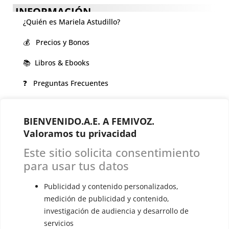
INFORMACIÓN
¿Quién es Mariela Astudillo?
💰 Precios y Bonos
📚 Libros & Ebooks
❓ Preguntas Frecuentes
🏆 Cursos y Masterclass
BIENVENIDO.A.E. A FEMIVOZ.
VOCES LGBTQIA+ 🏳️‍🌈
Valoramos tu privacidad
▪️ Feminización de la voz
Este sitio solicita consentimiento
▪️ Masculinización de la voz
para usar tus datos
▪️ Neutralización de la voz
Publicidad y contenido personalizados,
medición de publicidad y contenido,
▪️ Dualización de la voz
investigación de audiencia y desarrollo de
▪️ Androginización de la voz
servicios