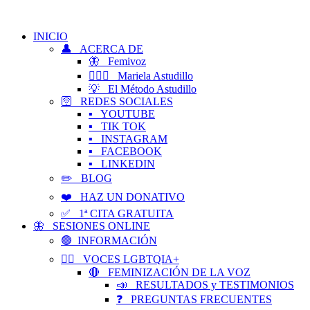
INICIO
👤 ACERCA DE
🦋 Femivoz
👱🏻‍♀️ Mariela Astudillo
💡 El Método Astudillo
🛜 REDES SOCIALES
▪️ YOUTUBE
▪️ TIK TOK
▪️ INSTAGRAM
▪️ FACEBOOK
▪️ LINKEDIN
✏️ BLOG
❤️ HAZ UN DONATIVO
✅ 1ª CITA GRATUITA
🦋 SESIONES ONLINE
🟢 INFORMACIÓN
🏳️‍🌈 VOCES LGBTQIA+
🔴 FEMINIZACIÓN DE LA VOZ
📣 RESULTADOS y TESTIMONIOS
❓ PREGUNTAS FRECUENTES