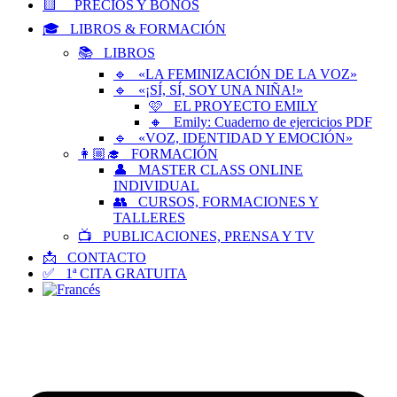
🟨 PRECIOS Y BONOS
🎓 LIBROS & FORMACIÓN
📚 LIBROS
🔹 «LA FEMINIZACIÓN DE LA VOZ»
🔹 «¡SÍ, SÍ, SOY UNA NIÑA!»
🩷 EL PROYECTO EMILY
🔸 Emily: Cuaderno de ejercicios PDF
🔹 «VOZ, IDENTIDAD Y EMOCIÓN»
👩🏼‍🎓 FORMACIÓN
👤 MASTER CLASS ONLINE
INDIVIDUAL
👥 CURSOS, FORMACIONES Y
TALLERES
📺 PUBLICACIONES, PRENSA Y TV
📩 CONTACTO
✅ 1ª CITA GRATUITA