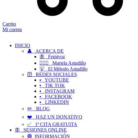
Carrito
Mi cuenta
INICIO
👤 ACERCA DE
🦋 Femivoz
👱🏻‍♀️ Mariela Astudillo
💡 El Método Astudillo
🛜 REDES SOCIALES
▪️ YOUTUBE
▪️ TIK TOK
▪️ INSTAGRAM
▪️ FACEBOOK
▪️ LINKEDIN
✏️ BLOG
❤️ HAZ UN DONATIVO
✅ 1ª CITA GRATUITA
🦋 SESIONES ONLINE
🟢 INFORMACIÓN