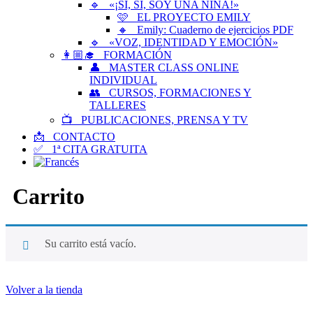
🔹 «¡SÍ, SÍ, SOY UNA NIÑA!»
🩷 EL PROYECTO EMILY
🔸 Emily: Cuaderno de ejercicios PDF
🔹 «VOZ, IDENTIDAD Y EMOCIÓN»
👩🏼‍🎓 FORMACIÓN
👤 MASTER CLASS ONLINE
INDIVIDUAL
👥 CURSOS, FORMACIONES Y
TALLERES
📺 PUBLICACIONES, PRENSA Y TV
📩 CONTACTO
✅ 1ª CITA GRATUITA
Carrito
Su carrito está vacío.
Volver a la tienda