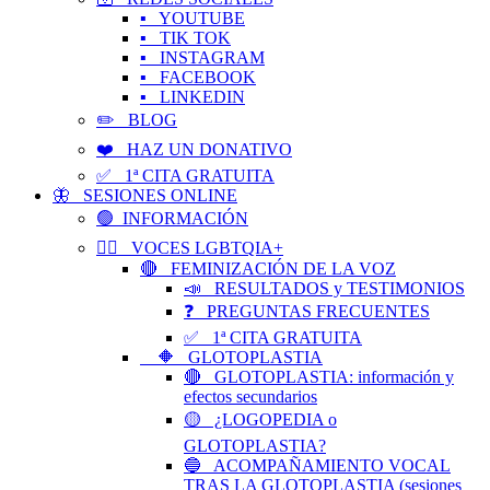
▪️ YOUTUBE
▪️ TIK TOK
▪️ INSTAGRAM
▪️ FACEBOOK
▪️ LINKEDIN
✏️ BLOG
❤️ HAZ UN DONATIVO
✅ 1ª CITA GRATUITA
🦋 SESIONES ONLINE
🟢 INFORMACIÓN
🏳️‍🌈 VOCES LGBTQIA+
🔴 FEMINIZACIÓN DE LA VOZ
📣 RESULTADOS y TESTIMONIOS
❓ PREGUNTAS FRECUENTES
✅ 1ª CITA GRATUITA
🔶 GLOTOPLASTIA
🔴 GLOTOPLASTIA: información y
efectos secundarios
🟡 ¿LOGOPEDIA o
GLOTOPLASTIA?
🔵 ACOMPAÑAMIENTO VOCAL
TRAS LA GLOTOPLASTIA (sesiones