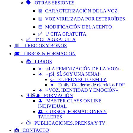
🗣️ OTRAS SESIONES
🟪 CARACTERIZACIÓN DE LA VOZ
🟨 VOZ VIRILIZADA POR ESTEROÏDES
🟦 MODIFICACIÓN DEL ACENTO
✅ 1ª CITA GRATUITA
✅ 1ª CITA GRATUITA
🟨 PRECIOS Y BONOS
🎓 LIBROS & FORMACIÓN
📚 LIBROS
🔹 «LA FEMINIZACIÓN DE LA VOZ»
🔹 «¡SÍ, SÍ, SOY UNA NIÑA!»
🩷 EL PROYECTO EMILY
🔸 Emily: Cuaderno de ejercicios PDF
🔹 «VOZ, IDENTIDAD Y EMOCIÓN»
👩🏼‍🎓 FORMACIÓN
👤 MASTER CLASS ONLINE
INDIVIDUAL
👥 CURSOS, FORMACIONES Y
TALLERES
📺 PUBLICACIONES, PRENSA Y TV
📩 CONTACTO