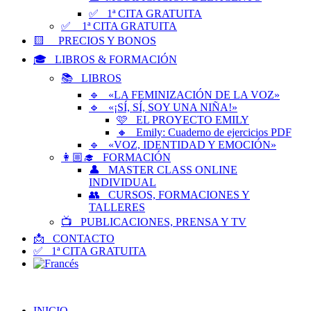
✅ 1ª CITA GRATUITA
✅ 1ª CITA GRATUITA
🟨 PRECIOS Y BONOS
🎓 LIBROS & FORMACIÓN
📚 LIBROS
🔹 «LA FEMINIZACIÓN DE LA VOZ»
🔹 «¡SÍ, SÍ, SOY UNA NIÑA!»
🩷 EL PROYECTO EMILY
🔸 Emily: Cuaderno de ejercicios PDF
🔹 «VOZ, IDENTIDAD Y EMOCIÓN»
👩🏼‍🎓 FORMACIÓN
👤 MASTER CLASS ONLINE
INDIVIDUAL
👥 CURSOS, FORMACIONES Y
TALLERES
📺 PUBLICACIONES, PRENSA Y TV
📩 CONTACTO
✅ 1ª CITA GRATUITA
INICIO