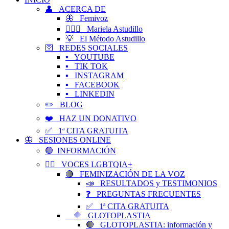
👤 ACERCA DE
🦋 Femivoz
👱🏻‍♀️ Mariela Astudillo
💡 El Método Astudillo
🛜 REDES SOCIALES
▪️ YOUTUBE
▪️ TIK TOK
▪️ INSTAGRAM
▪️ FACEBOOK
▪️ LINKEDIN
✏️ BLOG
❤️ HAZ UN DONATIVO
✅ 1ª CITA GRATUITA
🦋 SESIONES ONLINE
🟢 INFORMACIÓN
🏳️‍🌈 VOCES LGBTQIA+
🔴 FEMINIZACIÓN DE LA VOZ
📣 RESULTADOS y TESTIMONIOS
❓ PREGUNTAS FRECUENTES
✅ 1ª CITA GRATUITA
🔶 GLOTOPLASTIA
🔴 GLOTOPLASTIA: información y