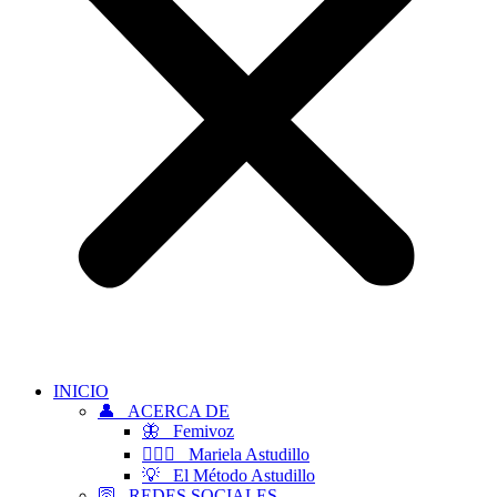
INICIO
👤 ACERCA DE
🦋 Femivoz
👱🏻‍♀️ Mariela Astudillo
💡 El Método Astudillo
🛜 REDES SOCIALES