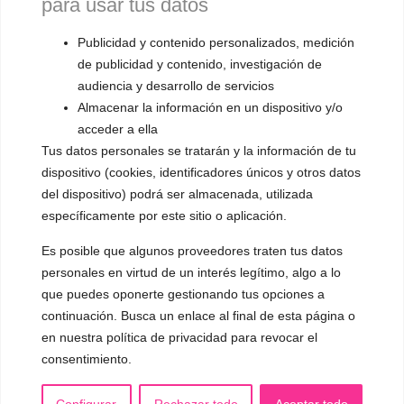
para usar tus datos
▪️ Feminización de la voz
▪️ Masculinización de la voz
Publicidad y contenido personalizados, medición
de publicidad y contenido, investigación de
▪️ Neutralización de la voz
audiencia y desarrollo de servicios
Almacenar la información en un dispositivo y/o
▪️ Dualización de la voz
acceder a ella
▪️ Androginización de la voz
Tus datos personales se tratarán y la información de tu
dispositivo (cookies, identificadores únicos y otros datos
OTRAS SESIONES
del dispositivo) podrá ser almacenada, utilizada
▪️ Caracterización de la voz
específicamente por este sitio o aplicación.
▪️ Voz virilizada por esteroides
Es posible que algunos proveedores traten tus datos
personales en virtud de un interés legítimo, algo a lo
▪️ Modificación del acento
que puedes oponerte gestionando tus opciones a
🟥 CIRUGÍA: Glotoplastia
continuación. Busca un enlace al final de esta página o
en nuestra política de privacidad para revocar el
consentimiento.
CONTACTO Y CITAS
✅
Pide tu CITA ONLINE
Configurar
Rechazar todo
Aceptar todo