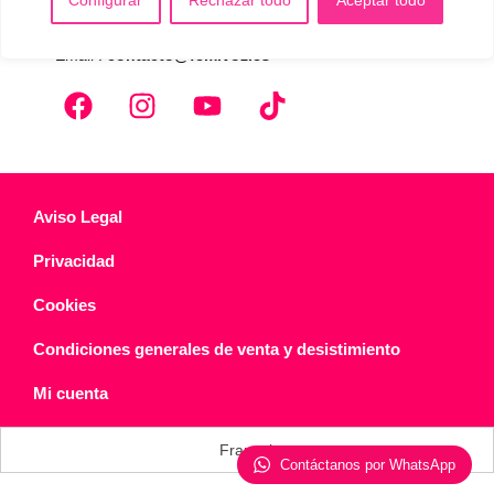
WhatsApp :
+34 625 14 46 47
Email :
contacto@femivoz.es
Aviso Legal
Privacidad
Cookies
Condiciones generales de venta y desistimiento
Mi cuenta
Français
Contáctanos por WhatsApp