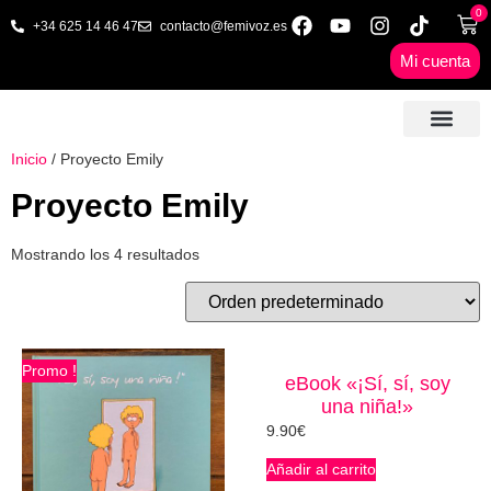
0
+34 625 14 46 47
contacto@femivoz.es
Mi cuenta
🦋 SESIONES ONLINE
🟨 PRECIOS Y BONOS
🎓 LIBROS & FORMA
📩 CONTAC
✅ 1ª CITA GRATUITA
Inicio
/ Proyecto Emily
Proyecto Emily
Mostrando los 4 resultados
Promo !
eBook «¡Sí, sí, soy
una niña!»
9.90
€
Añadir al carrito