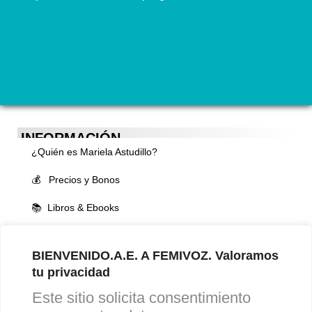
INFORMACIÓN
¿Quién es Mariela Astudillo?
💰 Precios y Bonos
📚 Libros & Ebooks
❓ Preguntas Frecuentes
BIENVENIDO.A.E. A FEMIVOZ. Valoramos
🏆 Cursos y Masterclass
tu privacidad
Este sitio solicita consentimiento
VOCES LGBTQIA+ 🏳️‍🌈