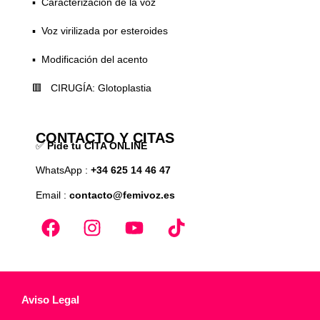
▪️ Caracterización de la voz
▪️ Voz virilizada por esteroides
▪️ Modificación del acento
🟥 CIRUGÍA: Glotoplastia
CONTACTO Y CITAS
✅
Pide tu CITA ONLINE
WhatsApp :
+34 625 14 46 47
Email :
contacto@femivoz.es
Aviso Legal