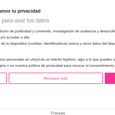
 todas tus preguntas.
mos tu privacidad
o para usar tus datos
ción de publicidad y contenido, investigación de audiencia y desarroll
S LGBTQIA+ 🏳️‍🌈
OTRAS SESIONES
 y/o acceder a ella
de tu dispositivo (cookies, identificadores únicos y otros datos del dis
eminización de la voz
▪️ Caracterización de la voz
asculinización de la voz
▪️ Voz virilizada por esteroides
tos personales en virtud de un interés legítimo, algo a lo que puedes
utralización de la voz
▪️ Modificación del acento
gina o en nuestra política de privacidad para revocar el consentimiento
alización de la voz
🟥 CIRUGÍA: Glotoplastia
ndroginización de la voz
Rechazar todo
kies
Condiciones generales de venta y desistimiento
Français