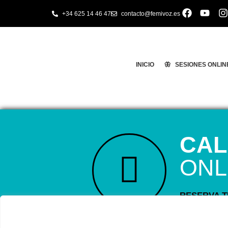
+34 625 14 46 47
contacto@femivoz.es
INICIO
🦋 SESIONES ONLIN
CAL
ONL
RESERVA TU
Astudillo.
E
explicará có