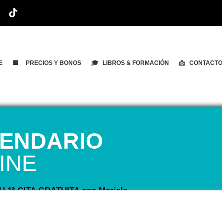
E
🟨 PRECIOS Y BONOS
🎓 LIBROS & FORMACIÓN
📩 CONTACT
ENDARIO
INE
 1ª CITA GRATUITA con Mariela
n esta primera cita, evaluará tu voz, te
mo funciona el entrenamiento vocal y