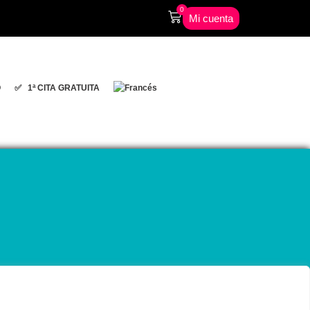
0
Mi cuenta
O
✅ 1ª CITA GRATUITA