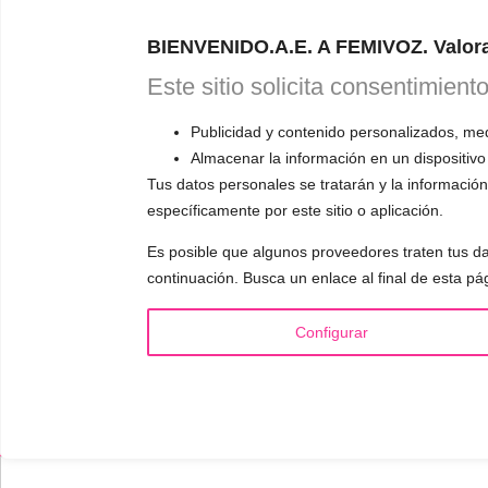
responderá a
BIENVENIDO.A.E. A FEMIVOZ. Valora
Este sitio solicita consentimient
Publicidad y contenido personalizados, medi
INFORMACIÓN
VOCE
Almacenar la información en un dispositivo
Tus datos personales se tratarán y la información 
¿Quién es Mariela Astudillo?
▪️ F
específicamente por este sitio o aplicación.
💰 Precios y Bonos
▪️ M
Es posible que algunos proveedores traten tus da
📚 Libros & Ebooks
▪️ Ne
continuación. Busca un enlace al final de esta pá
❓ Preguntas Frecuentes
▪️ Du
🏆 Cursos y Masterclass
▪️ A
Configurar
Aviso Legal
Privacidad
Coo