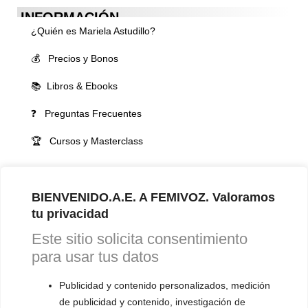
INFORMACIÓN
¿Quién es Mariela Astudillo?
💰 Precios y Bonos
📚 Libros & Ebooks
❓ Preguntas Frecuentes
🏆 Cursos y Masterclass
VOCES LGBTQIA+ 🏳️‍🌈
▪️ Feminización de la voz
BIENVENIDO.A.E. A FEMIVOZ. Valoramos
tu privacidad
▪️ Masculinización de la voz
Este sitio solicita consentimiento
▪️ Neutralización de la voz
para usar tus datos
▪️ Dualización de la voz
Publicidad y contenido personalizados, medición
▪️ Androginización de la voz
de publicidad y contenido, investigación de