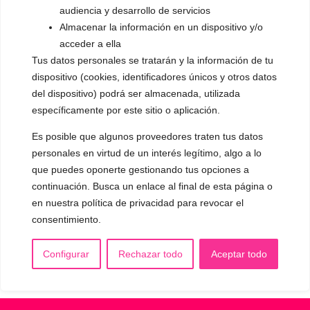
audiencia y desarrollo de servicios
OTRAS SESIONES
Almacenar la información en un dispositivo y/o
▪️ Caracterización de la voz
acceder a ella
Tus datos personales se tratarán y la información de tu
▪️ Voz virilizada por esteroides
dispositivo (cookies, identificadores únicos y otros datos
▪️ Modificación del acento
del dispositivo) podrá ser almacenada, utilizada
específicamente por este sitio o aplicación.
🟥 CIRUGÍA: Glotoplastia
Es posible que algunos proveedores traten tus datos
personales en virtud de un interés legítimo, algo a lo
CONTACTO Y CITAS
que puedes oponerte gestionando tus opciones a
✅
Pide tu CITA ONLINE
continuación. Busca un enlace al final de esta página o
WhatsApp :
+34 625 14 46 47
en nuestra política de privacidad para revocar el
consentimiento.
Email :
contacto@femivoz.es
Configurar
Rechazar todo
Aceptar todo