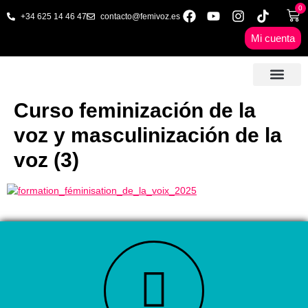
0
+34 625 14 46 47
contacto@femivoz.es
Mi cuenta
🦋 SESIONES ONLINE
🟨 PRECIOS Y BONOS
🎓 LIBROS & FORMA
📩 CONTAC
✅ 1ª CITA GRATUITA
Curso feminización de la
voz y masculinización de la
voz (3)