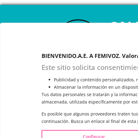
CAL
ONL
BIENVENIDO.A.E. A FEMIVOZ. Valor
RESERVA TU
Astudillo.
E
Este sitio solicita consentimi
explicará c
responderá 
Publicidad y contenido personalizados, m
Almacenar la información en un dispositi
Tus datos personales se tratarán y la informaci
almacenada, utilizada específicamente por este
Es posible que algunos proveedores traten tus
INFORMACIÓN
VOCE
continuación. Busca un enlace al final de esta
¿Quién es Mariela Astudillo?
▪️ F
Configurar