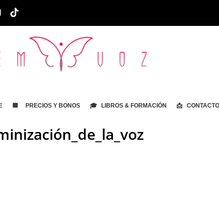
E
🟨 PRECIOS Y BONOS
🎓 LIBROS & FORMACIÓN
📩 CONTACT
minización_de_la_voz