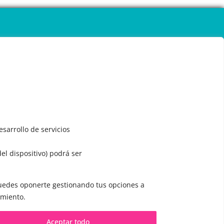
sarrollo de servicios
del dispositivo) podrá ser
 puedes oponerte gestionando tus opciones a
CONTACTO Y CITAS
imiento.
✅
Pide tu CITA ONLINE
Aceptar todo
WhatsApp :
+34 625 14 46 47