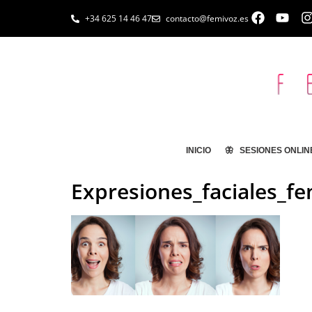
+34 625 14 46 47
contacto@femivoz.es
INICIO
🦋 SESIONES ONLIN
Expresiones_faciales_fe