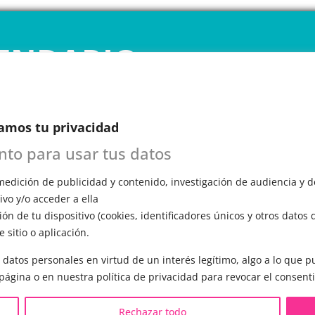
ENDARIO
INE
amos tu privacidad
 1ª CITA GRATUITA con Mariela
n esta primera cita, evaluará tu voz, te
ento para usar tus datos
ómo funciona el entrenamiento vocal y
a todas tus preguntas.
edición de publicidad y contenido, investigación de audiencia y de
vo y/o acceder a ella
ón de tu dispositivo (cookies, identificadores únicos y otros datos 
 sitio o aplicación.
 datos personales en virtud de un interés legítimo, algo a lo que
S LGBTQIA+ 🏳️‍🌈
OTRAS SESIONES
 página o en nuestra política de privacidad para revocar el consent
eminización de la voz
▪️ Caracterización de la voz
Rechazar todo