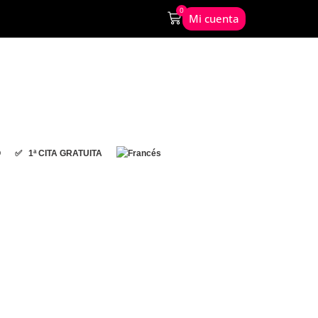
0
Mi cuenta
O
✅ 1ª CITA GRATUITA