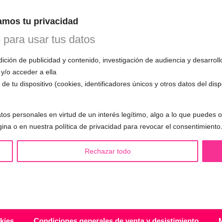
n esta primera cita, evaluará tu voz, te
mos tu privacidad
mo funciona el entrenamiento vocal y
 todas tus preguntas.
o para usar tus datos
ción de publicidad y contenido, investigación de audiencia y desarroll
 y/o acceder a ella
de tu dispositivo (cookies, identificadores únicos y otros datos del dis
S LGBTQIA+ 🏳️‍🌈
OTRAS SESIONES
tos personales en virtud de un interés legítimo, algo a lo que puedes
eminización de la voz
▪️ Caracterización de la voz
gina o en nuestra política de privacidad para revocar el consentimiento
asculinización de la voz
▪️ Voz virilizada por esteroides
utralización de la voz
▪️ Modificación del acento
Rechazar todo
alización de la voz
🟥 CIRUGÍA: Glotoplastia
ndroginización de la voz
kies
Condiciones generales de venta y desistimiento