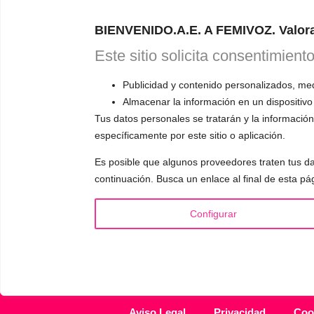
Astudillo.
E
BIENVENIDO.A.E. A FEMIVOZ. Valora
explicará có
responderá a
Este sitio solicita consentimient
Publicidad y contenido personalizados, medi
Almacenar la información en un dispositivo
Tus datos personales se tratarán y la información 
específicamente por este sitio o aplicación.
INFORMACIÓN
VOCE
Es posible que algunos proveedores traten tus da
¿Quién es Mariela Astudillo?
▪️ F
continuación. Busca un enlace al final de esta pá
💰 Precios y Bonos
▪️ M
📚 Libros & Ebooks
▪️ Ne
Configurar
❓ Preguntas Frecuentes
▪️ Du
🏆 Cursos y Masterclass
▪️ A
Aviso Legal
Privacidad
Coo