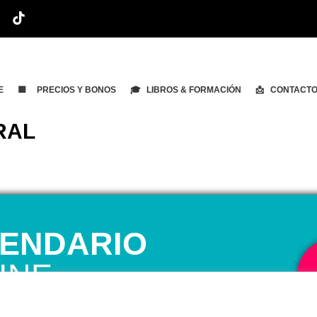
E
🟨 PRECIOS Y BONOS
🎓 LIBROS & FORMACIÓN
📩 CONTACT
RAL
ENDARIO
INE
 1ª CITA GRATUITA con Mariela