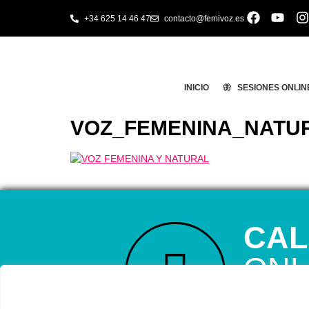
+34 625 14 46 47
contacto@femivoz.es
INICIO
🦋 SESIONES ONLIN
VOZ_FEMENINA_NATU
CAL
ONL
RESERVA TU