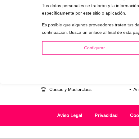
Tus datos personales se tratarán y la información 
específicamente por este sitio o aplicación.
Es posible que algunos proveedores traten tus da
continuación. Busca un enlace al final de esta pá
INFORMACIÓN
VOCE
Configurar
¿Quién es Mariela Astudillo?
▪️ F
💰 Precios y Bonos
▪️ M
📚 Libros & Ebooks
▪️ Ne
❓ Preguntas Frecuentes
▪️ Du
🏆 Cursos y Masterclass
▪️ A
Aviso Legal
Privacidad
Coo