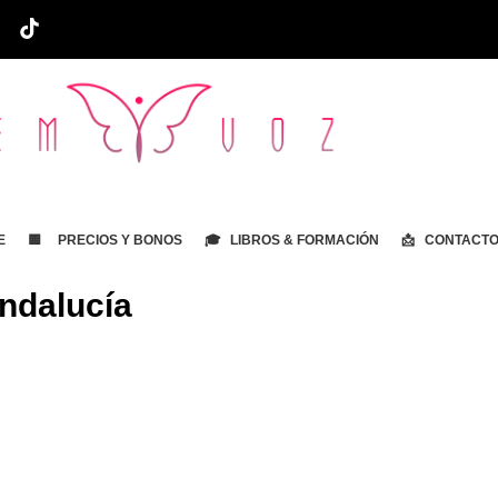
E
🟨 PRECIOS Y BONOS
🎓 LIBROS & FORMACIÓN
📩 CONTACT
ndalucía