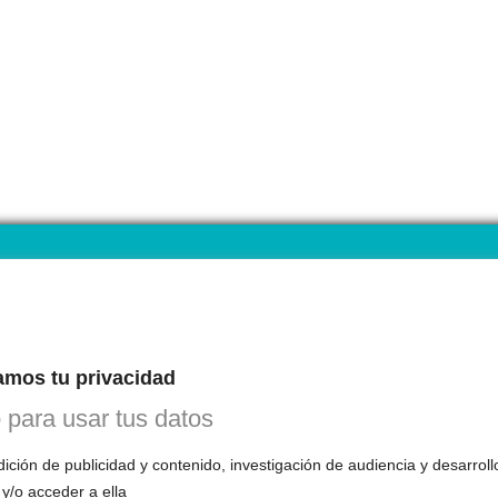
ENDARIO
INE
mos tu privacidad
 1ª CITA GRATUITA con Mariela
o para usar tus datos
n esta primera cita, evaluará tu voz, te
ción de publicidad y contenido, investigación de audiencia y desarroll
mo funciona el entrenamiento vocal y
 y/o acceder a ella
 todas tus preguntas.