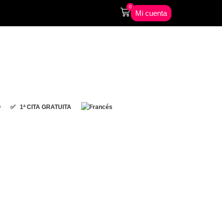
0
Mi cuenta
O
✅ 1ª CITA GRATUITA