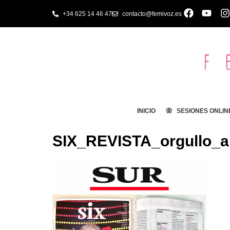
+34 625 14 46 47
contacto@femivoz.es
INICIO
🦋 SESIONES ONLIN
SIX_REVISTA_orgullo_a