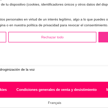
de tu dispositivo (cookies, identificadores únicos y otros datos del dis
tos personales en virtud de un interés legítimo, algo a lo que puedes
gina o en nuestra política de privacidad para revocar el consentimiento
S LGBTQIA+ 🏳️‍🌈
OTRAS SESIONES
Rechazar todo
eminización de la voz
▪️ Caracterización de la voz
asculinización de la voz
▪️ Voz virilizada por esteroides
utralización de la voz
▪️ Modificación del acento
alización de la voz
🟥 CIRUGÍA: Glotoplastia
ndroginización de la voz
kies
Condiciones generales de venta y desistimiento
Français