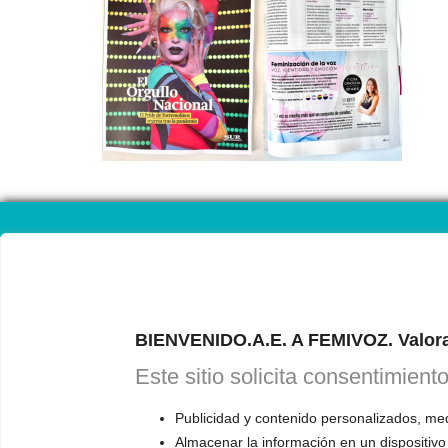
CAL
ONL
BIENVENIDO.A.E. A FEMIVOZ. Valora
RESERVA TU
Este sitio solicita consentimient
Astudillo.
E
Publicidad y contenido personalizados, medi
explicará có
Almacenar la información en un dispositivo
responderá a