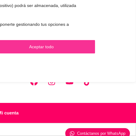
positivo) podrá ser almacenada, utilizada
 oponerte gestionando tus opciones a
.
CONTACTO Y CITAS
✅
Pide tu CITA ONLINE
Aceptar todo
WhatsApp :
+34 625 14 46 47
Email :
contacto@femivoz.es
Mi cuenta
Contáctanos por WhatsApp