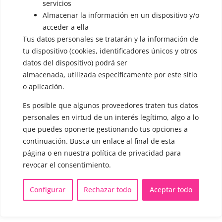
servicios
▪️ Androginización de la voz
Almacenar la información en un dispositivo y/o
OTRAS SESIONES
acceder a ella
▪️ Caracterización de la voz
Tus datos personales se tratarán y la información de
tu dispositivo (cookies, identificadores únicos y otros
▪️ Voz virilizada por esteroides
datos del dispositivo) podrá ser
almacenada, utilizada específicamente por este sitio
▪️ Modificación del acento
o aplicación.
🟥 CIRUGÍA: Glotoplastia
Es posible que algunos proveedores traten tus datos
personales en virtud de un interés legítimo, algo a lo
CONTACTO Y CITAS
que puedes oponerte gestionando tus opciones a
✅
Pide tu CITA ONLINE
continuación. Busca un enlace al final de esta
WhatsApp :
+34 625 14 46 47
página o en nuestra política de privacidad para
revocar el consentimiento.
Email :
contacto@femivoz.es
Configurar
Rechazar todo
Aceptar todo