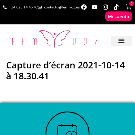
0
+34 625 14 46 47
contacto@femivoz.es
Mi cuenta
🦋 SESIONES ONLINE
🟨 PRECIOS Y BONOS
🎓 LIBROS & FOR
📩 CONTAC
✅ 1ª CITA GRATUITA
Capture d’écran 2021-10-14
à 18.30.41