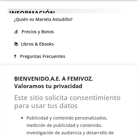
INFORMACIÓN
¿Quién es Mariela Astudillo?
💰 Precios y Bonos
📚 Libros & Ebooks
❓ Preguntas Frecuentes
🏆 Cursos y Masterclass
BIENVENIDO.A.E. A FEMIVOZ.
VOCES LGBTQIA+ 🏳️‍🌈
Valoramos tu privacidad
▪️ Feminización de la voz
Este sitio solicita consentimiento
▪️ Masculinización de la voz
para usar tus datos
▪️ Neutralización de la voz
Publicidad y contenido personalizados,
medición de publicidad y contenido,
▪️ Dualización de la voz
investigación de audiencia y desarrollo de