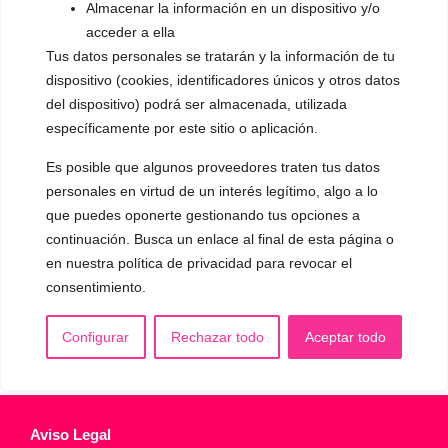
Almacenar la información en un dispositivo y/o
▪️ Caracterización de la voz
acceder a ella
Tus datos personales se tratarán y la información de tu
▪️ Voz virilizada por esteroides
dispositivo (cookies, identificadores únicos y otros datos
▪️ Modificación del acento
del dispositivo) podrá ser almacenada, utilizada
específicamente por este sitio o aplicación.
🟥 CIRUGÍA: Glotoplastia
Es posible que algunos proveedores traten tus datos
personales en virtud de un interés legítimo, algo a lo
CONTACTO Y CITAS
que puedes oponerte gestionando tus opciones a
✅
Pide tu CITA ONLINE
continuación. Busca un enlace al final de esta página o
WhatsApp :
+34 625 14 46 47
en nuestra política de privacidad para revocar el
consentimiento.
Email :
contacto@femivoz.es
Configurar
Rechazar todo
Aceptar todo
Aviso Legal