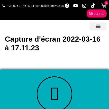
0
+34 625 14 46 47
contacto@femivoz.es
Mi cuenta
🦋 SESIONES ONLINE
🟨 PRECIOS Y BONOS
🎓 LIBROS & FORMA
📩 CONTAC
✅ 1ª CITA GRATUITA
Capture d’écran 2022-03-16
à 17.11.23