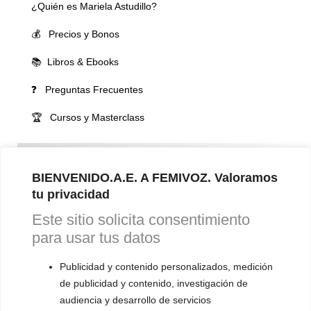
¿Quién es Mariela Astudillo?
💰 Precios y Bonos
📚 Libros & Ebooks
❓ Preguntas Frecuentes
🏆 Cursos y Masterclass
VOCES LGBTQIA+ 🏳️‍🌈
▪️ Feminización de la voz
BIENVENIDO.A.E. A FEMIVOZ. Valoramos
tu privacidad
▪️ Masculinización de la voz
Este sitio solicita consentimiento
▪️ Neutralización de la voz
para usar tus datos
▪️ Dualización de la voz
Publicidad y contenido personalizados, medición
▪️ Androginización de la voz
de publicidad y contenido, investigación de
audiencia y desarrollo de servicios
OTRAS SESIONES