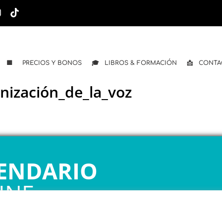
🟨 PRECIOS Y BONOS
🎓 LIBROS & FORMACIÓN
📩 CONTA
ización_de_la_voz
ENDARIO
INE
 1ª CITA GRATUITA con Mariela