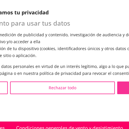
n esta primera cita, evaluará tu voz, te
amos tu privacidad
ómo funciona el entrenamiento vocal y
a todas tus preguntas.
ento para usar tus datos
edición de publicidad y contenido, investigación de audiencia y de
vo y/o acceder a ella
ón de tu dispositivo (cookies, identificadores únicos y otros datos 
 sitio o aplicación.
S LGBTQIA+ 🏳️‍🌈
OTRAS SESIONES
 datos personales en virtud de un interés legítimo, algo a lo que
eminización de la voz
▪️ Caracterización de la voz
 página o en nuestra política de privacidad para revocar el consent
asculinización de la voz
▪️ Voz virilizada por esteroid
eutralización de la voz
▪️ Modificación del acento
Rechazar todo
ualización de la voz
🟥 CIRUGÍA: Glotoplastia
ndroginización de la voz
es
Condiciones generales de venta y desistimiento