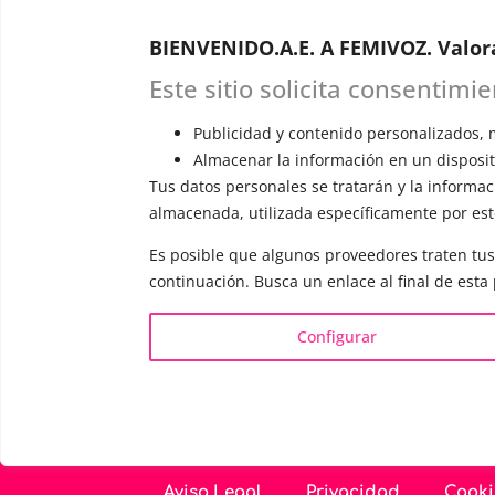
Astudillo.
E
BIENVENIDO.A.E. A FEMIVOZ. Valor
explicará c
responderá 
Este sitio solicita consentimi
Publicidad y contenido personalizados, m
Almacenar la información en un dispositi
Tus datos personales se tratarán y la informaci
almacenada, utilizada específicamente por este
INFORMACIÓN
VOCE
Es posible que algunos proveedores traten tus
¿Quién es Mariela Astudillo?
▪️ F
continuación. Busca un enlace al final de esta
💰 Precios y Bonos
▪️ M
📚 Libros & Ebooks
▪️ N
Configurar
❓ Preguntas Frecuentes
▪️ D
🏆 Cursos y Masterclass
▪️ A
Aviso Legal
Privacidad
Cooki