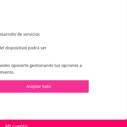
sarrollo de servicios
del dispositivo) podrá ser
CONTACTO Y CITAS
✅
Pide tu CITA ONLINE
 puedes oponerte gestionando tus opciones a
imiento.
WhatsApp :
+34 625 14 46 47
es
Email :
contacto@femivoz.es
Aceptar todo
Mi cuenta