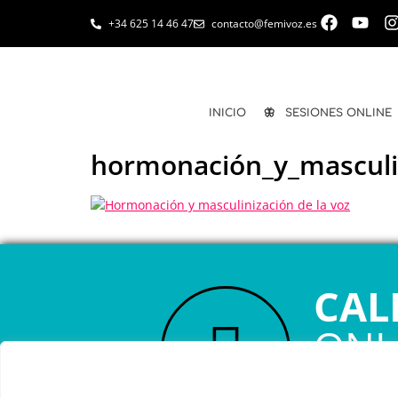
+34 625 14 46 47
contacto@femivoz.es
INICIO
🦋 SESIONES ONLINE
hormonación_y_masculin
CAL
ONL
RESERVA TU