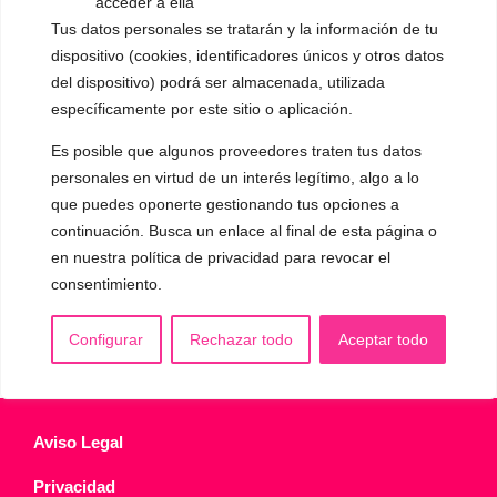
acceder a ella
▪️ Voz virilizada por esteroides
Tus datos personales se tratarán y la información de tu
dispositivo (cookies, identificadores únicos y otros datos
▪️ Modificación del acento
del dispositivo) podrá ser almacenada, utilizada
específicamente por este sitio o aplicación.
🟥 CIRUGÍA: Glotoplastia
Es posible que algunos proveedores traten tus datos
personales en virtud de un interés legítimo, algo a lo
CONTACTO Y CITAS
✅
Pide tu CITA ONLINE
que puedes oponerte gestionando tus opciones a
continuación. Busca un enlace al final de esta página o
WhatsApp :
+34 625 14 46 47
en nuestra política de privacidad para revocar el
Email :
contacto@femivoz.es
consentimiento.
Configurar
Rechazar todo
Aceptar todo
Aviso Legal
Privacidad