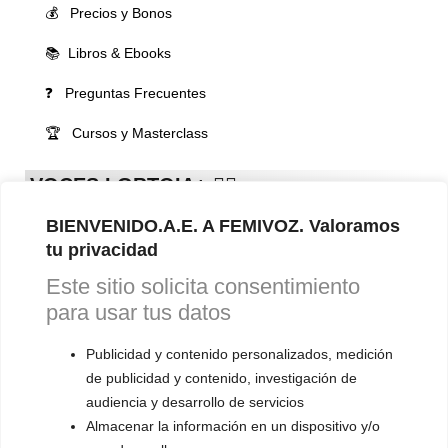
💰 Precios y Bonos
📚 Libros & Ebooks
❓ Preguntas Frecuentes
🏆 Cursos y Masterclass
VOCES LGBTQIA+ 🏳️‍🌈
▪️ Feminización de la voz
BIENVENIDO.A.E. A FEMIVOZ. Valoramos
▪️ Masculinización de la voz
tu privacidad
Este sitio solicita consentimiento
▪️ Neutralización de la voz
para usar tus datos
▪️ Dualización de la voz
Publicidad y contenido personalizados, medición
▪️ Androginización de la voz
de publicidad y contenido, investigación de
audiencia y desarrollo de servicios
OTRAS SESIONES
Almacenar la información en un dispositivo y/o
▪️ Caracterización de la voz