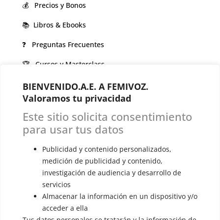
💰 Precios y Bonos
📚 Libros & Ebooks
❓ Preguntas Frecuentes
🏆 Cursos y Masterclass
BIENVENIDO.A.E. A FEMIVOZ.
VOCES LGBTQIA+ 🏳️‍🌈
Valoramos tu privacidad
▪️ Feminización de la voz
Este sitio solicita consentimiento
▪️ Masculinización de la voz
para usar tus datos
▪️ Neutralización de la voz
Publicidad y contenido personalizados,
▪️ Dualización de la voz
medición de publicidad y contenido,
investigación de audiencia y desarrollo de
▪️ Androginización de la voz
servicios
Almacenar la información en un dispositivo y/o
OTRAS SESIONES
acceder a ella
▪️ Caracterización de la voz
Tus datos personales se tratarán y la información de