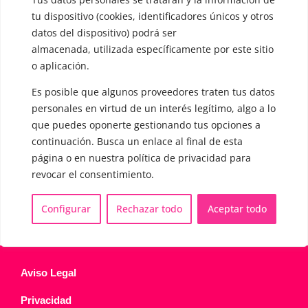
▪️ Voz virilizada por esteroides
tu dispositivo (cookies, identificadores únicos y otros
datos del dispositivo) podrá ser
▪️ Modificación del acento
almacenada, utilizada específicamente por este sitio
o aplicación.
🟥 CIRUGÍA: Glotoplastia
Es posible que algunos proveedores traten tus datos
personales en virtud de un interés legítimo, algo a lo
CONTACTO Y CITAS
✅
Pide tu CITA ONLINE
que puedes oponerte gestionando tus opciones a
continuación. Busca un enlace al final de esta
WhatsApp :
+34 625 14 46 47
página o en nuestra política de privacidad para
Email :
contacto@femivoz.es
revocar el consentimiento.
Configurar
Rechazar todo
Aceptar todo
Aviso Legal
Privacidad