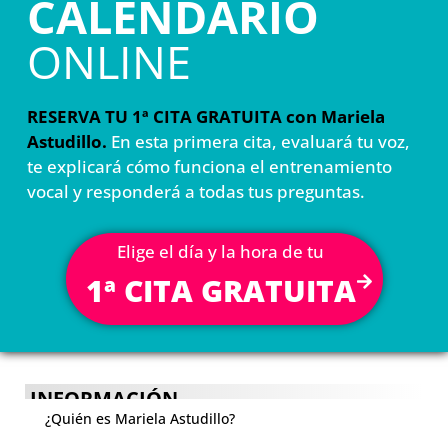
CALENDARIO
ONLINE
RESERVA TU 1ª CITA GRATUITA con Mariela
Astudillo.
En esta primera cita, evaluará tu voz,
te explicará cómo funciona el entrenamiento
vocal y responderá a todas tus preguntas.
Elige el día y la hora de tu
1ª CITA GRATUITA
INFORMACIÓN
¿Quién es Mariela Astudillo?