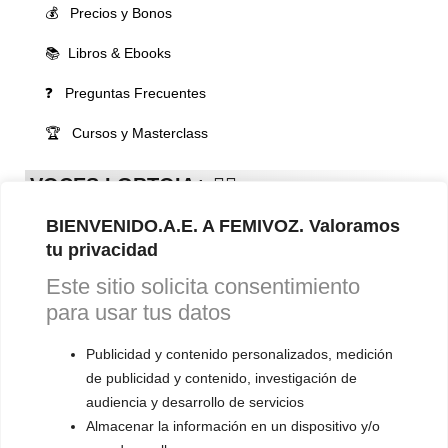
💰 Precios y Bonos
📚 Libros & Ebooks
❓ Preguntas Frecuentes
🏆 Cursos y Masterclass
VOCES LGBTQIA+ 🏳️‍🌈
▪️ Feminización de la voz
BIENVENIDO.A.E. A FEMIVOZ. Valoramos
▪️ Masculinización de la voz
tu privacidad
Este sitio solicita consentimiento
▪️ Neutralización de la voz
para usar tus datos
▪️ Dualización de la voz
Publicidad y contenido personalizados, medición
▪️ Androginización de la voz
de publicidad y contenido, investigación de
audiencia y desarrollo de servicios
OTRAS SESIONES
Almacenar la información en un dispositivo y/o
▪️ Caracterización de la voz