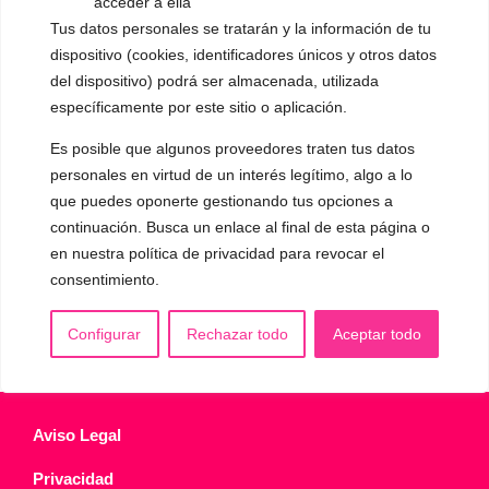
acceder a ella
▪️ Voz virilizada por esteroides
Tus datos personales se tratarán y la información de tu
dispositivo (cookies, identificadores únicos y otros datos
▪️ Modificación del acento
del dispositivo) podrá ser almacenada, utilizada
específicamente por este sitio o aplicación.
🟥 CIRUGÍA: Glotoplastia
Es posible que algunos proveedores traten tus datos
personales en virtud de un interés legítimo, algo a lo
CONTACTO Y CITAS
✅
Pide tu CITA ONLINE
que puedes oponerte gestionando tus opciones a
continuación. Busca un enlace al final de esta página o
WhatsApp :
+34 625 14 46 47
en nuestra política de privacidad para revocar el
Email :
contacto@femivoz.es
consentimiento.
Configurar
Rechazar todo
Aceptar todo
Aviso Legal
Privacidad