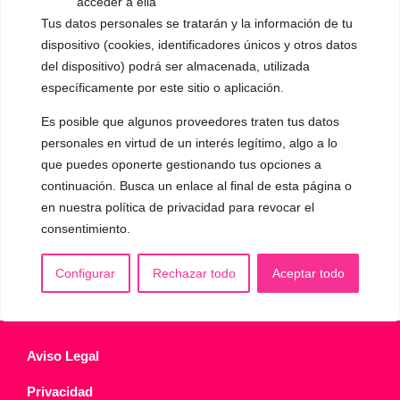
acceder a ella
▪️ Voz virilizada por esteroides
Tus datos personales se tratarán y la información de tu
dispositivo (cookies, identificadores únicos y otros datos
▪️ Modificación del acento
del dispositivo) podrá ser almacenada, utilizada
específicamente por este sitio o aplicación.
🟥 CIRUGÍA: Glotoplastia
Es posible que algunos proveedores traten tus datos
personales en virtud de un interés legítimo, algo a lo
CONTACTO Y CITAS
✅
Pide tu CITA ONLINE
que puedes oponerte gestionando tus opciones a
continuación. Busca un enlace al final de esta página o
WhatsApp :
+34 625 14 46 47
en nuestra política de privacidad para revocar el
Email :
contacto@femivoz.es
consentimiento.
Configurar
Rechazar todo
Aceptar todo
Aviso Legal
Privacidad