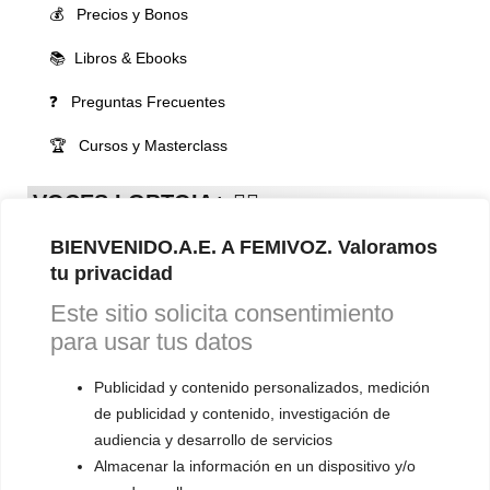
💰 Precios y Bonos
📚 Libros & Ebooks
❓ Preguntas Frecuentes
🏆 Cursos y Masterclass
VOCES LGBTQIA+ 🏳️‍🌈
▪️ Feminización de la voz
BIENVENIDO.A.E. A FEMIVOZ. Valoramos
▪️ Masculinización de la voz
tu privacidad
Este sitio solicita consentimiento
▪️ Neutralización de la voz
para usar tus datos
▪️ Dualización de la voz
Publicidad y contenido personalizados, medición
▪️ Androginización de la voz
de publicidad y contenido, investigación de
audiencia y desarrollo de servicios
OTRAS SESIONES
Almacenar la información en un dispositivo y/o
▪️ Caracterización de la voz