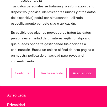
acceder a ella
▪️ Voz virilizada por esteroides
Tus datos personales se tratarán y la información de tu
dispositivo (cookies, identificadores únicos y otros datos
▪️ Modificación del acento
del dispositivo) podrá ser almacenada, utilizada
específicamente por este sitio o aplicación.
🟥 CIRUGÍA: Glotoplastia
Es posible que algunos proveedores traten tus datos
personales en virtud de un interés legítimo, algo a lo
CONTACTO Y CITAS
✅
Pide tu CITA ONLINE
que puedes oponerte gestionando tus opciones a
continuación. Busca un enlace al final de esta página o
WhatsApp :
+34 625 14 46 47
en nuestra política de privacidad para revocar el
Email :
contacto@femivoz.es
consentimiento.
Configurar
Rechazar todo
Aceptar todo
Aviso Legal
Privacidad