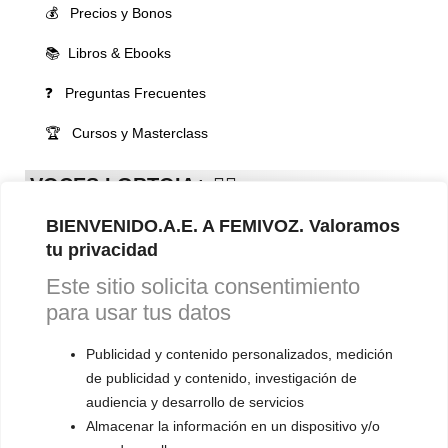
💰 Precios y Bonos
📚 Libros & Ebooks
❓ Preguntas Frecuentes
🏆 Cursos y Masterclass
VOCES LGBTQIA+ 🏳️‍🌈
▪️ Feminización de la voz
BIENVENIDO.A.E. A FEMIVOZ. Valoramos
▪️ Masculinización de la voz
tu privacidad
Este sitio solicita consentimiento
▪️ Neutralización de la voz
para usar tus datos
▪️ Dualización de la voz
Publicidad y contenido personalizados, medición
▪️ Androginización de la voz
de publicidad y contenido, investigación de
audiencia y desarrollo de servicios
OTRAS SESIONES
Almacenar la información en un dispositivo y/o
▪️ Caracterización de la voz