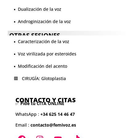
▪️ Dualización de la voz
▪️ Androginización de la voz
OTRAS SESIONES
▪️ Caracterización de la voz
▪️ Voz virilizada por esteroides
▪️ Modificación del acento
🟥 CIRUGÍA: Glotoplastia
CONTACTO Y CITAS
✅
Pide tu CITA ONLINE
WhatsApp :
+34 625 14 46 47
Email :
contacto@femivoz.es