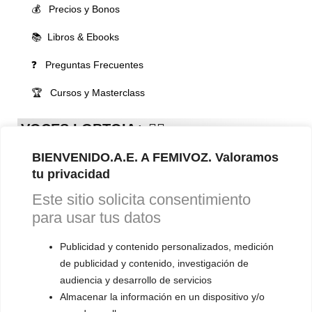
💰 Precios y Bonos
📚 Libros & Ebooks
❓ Preguntas Frecuentes
🏆 Cursos y Masterclass
VOCES LGBTQIA+ 🏳️‍🌈
▪️ Feminización de la voz
BIENVENIDO.A.E. A FEMIVOZ. Valoramos
▪️ Masculinización de la voz
tu privacidad
Este sitio solicita consentimiento
▪️ Neutralización de la voz
para usar tus datos
▪️ Dualización de la voz
Publicidad y contenido personalizados, medición
▪️ Androginización de la voz
de publicidad y contenido, investigación de
audiencia y desarrollo de servicios
OTRAS SESIONES
Almacenar la información en un dispositivo y/o
▪️ Caracterización de la voz