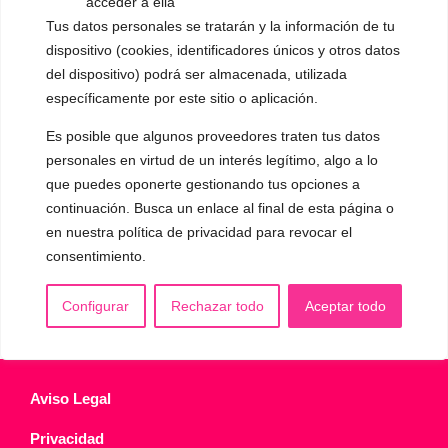
acceder a ella
▪️ Voz virilizada por esteroides
Tus datos personales se tratarán y la información de tu
dispositivo (cookies, identificadores únicos y otros datos
▪️ Modificación del acento
del dispositivo) podrá ser almacenada, utilizada
específicamente por este sitio o aplicación.
🟥 CIRUGÍA: Glotoplastia
Es posible que algunos proveedores traten tus datos
personales en virtud de un interés legítimo, algo a lo
CONTACTO Y CITAS
✅
Pide tu CITA ONLINE
que puedes oponerte gestionando tus opciones a
continuación. Busca un enlace al final de esta página o
WhatsApp :
+34 625 14 46 47
en nuestra política de privacidad para revocar el
Email :
contacto@femivoz.es
consentimiento.
Configurar
Rechazar todo
Aceptar todo
Aviso Legal
Privacidad