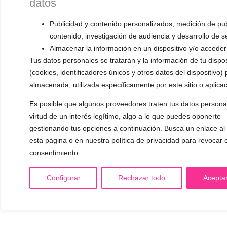
datos
Privacidad
Publicidad y contenido personalizados, medición de pub
Cookies
contenido, investigación de audiencia y desarrollo de s
Condiciones generales de venta y desistimiento
Almacenar la información en un dispositivo y/o acceder 
Tus datos personales se tratarán y la información de tu dispos
Mi cuenta
(cookies, identificadores únicos y otros datos del dispositivo)
almacenada, utilizada específicamente por este sitio o aplicac
Français
Es posible que algunos proveedores traten tus datos persona
virtud de un interés legítimo, algo a lo que puedes oponerte
gestionando tus opciones a continuación. Busca un enlace al 
esta página o en nuestra política de privacidad para revocar 
consentimiento.
Configurar
Rechazar todo
Acepta