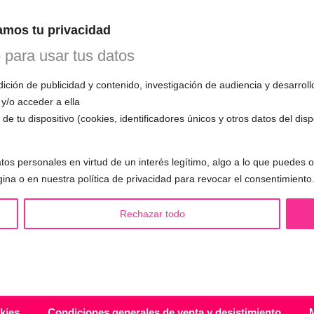
n esta primera cita, evaluará tu voz, te
mos tu privacidad
mo funciona el entrenamiento vocal y
 todas tus preguntas.
o para usar tus datos
ción de publicidad y contenido, investigación de audiencia y desarroll
 y/o acceder a ella
de tu dispositivo (cookies, identificadores únicos y otros datos del dis
S LGBTQIA+ 🏳️‍🌈
OTRAS SESIONES
tos personales en virtud de un interés legítimo, algo a lo que puedes
eminización de la voz
▪️ Caracterización de la voz
gina o en nuestra política de privacidad para revocar el consentimiento
asculinización de la voz
▪️ Voz virilizada por esteroides
utralización de la voz
▪️ Modificación del acento
Rechazar todo
alización de la voz
🟥 CIRUGÍA: Glotoplastia
ndroginización de la voz
kies
Condiciones generales de venta y desistimiento