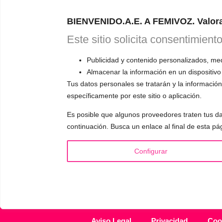
Astudillo.
E
BIENVENIDO.A.E. A FEMIVOZ. Valora
explicará có
responderá a
Este sitio solicita consentimient
Publicidad y contenido personalizados, medi
Almacenar la información en un dispositivo
Tus datos personales se tratarán y la información 
específicamente por este sitio o aplicación.
INFORMACIÓN
VOCE
Es posible que algunos proveedores traten tus da
¿Quién es Mariela Astudillo?
▪️ F
continuación. Busca un enlace al final de esta pá
💰 Precios y Bonos
▪️ M
📚 Libros & Ebooks
▪️ Ne
Configurar
❓ Preguntas Frecuentes
▪️ Du
🏆 Cursos y Masterclass
▪️ A
Aviso Legal
Privacidad
Coo