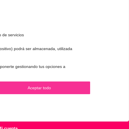
o de servicios
positivo) podrá ser almacenada, utilizada
CONTACTO Y CITAS
✅
Pide tu CITA ONLINE
 oponerte gestionando tus opciones a
.
WhatsApp :
+34 625 14 46 47
Email :
contacto@femivoz.es
Aceptar todo
Mi cuenta