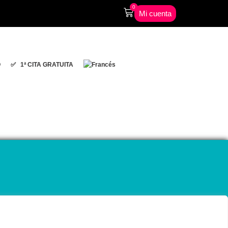
0
Mi cuenta
O
✅ 1ª CITA GRATUITA