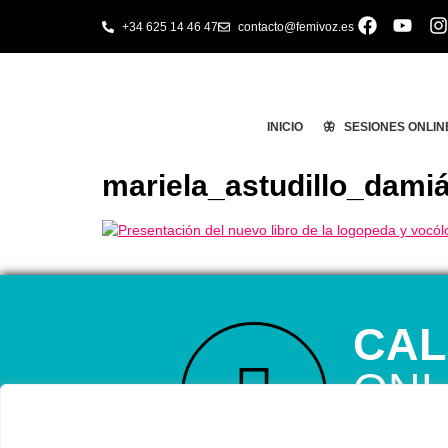
+34 625 14 46 47
contacto@femivoz.es
INICIO
🦋 SESIONES ONLIN
mariela_astudillo_dam
CAL
ONL
RESERVA TU