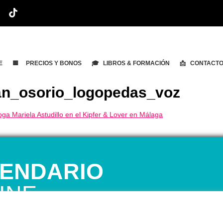
E
🟨 PRECIOS Y BONOS
🎓 LIBROS & FORMACIÓN
📩 CONTACT
ián_osorio_logopedas_voz
ENDARIO
INE
 1ª CITA GRATUITA con Mariela