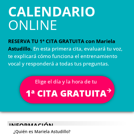
CALENDARIO
ONLINE
RESERVA TU 1ª CITA GRATUITA con Mariela
Astudillo.
En esta primera cita, evaluará tu voz,
te explicará cómo funciona el entrenamiento
vocal y responderá a todas tus preguntas.
Elige el día y la hora de tu
1ª CITA GRATUITA
INFORMACIÓN
¿Quién es Mariela Astudillo?