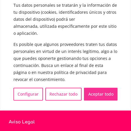
▪️ Caracterización de la voz
Tus datos personales se tratarán y la información de
▪️ Voz virilizada por esteroides
tu dispositivo (cookies, identificadores únicos y otros
datos del dispositivo) podrá ser
▪️ Modificación del acento
almacenada, utilizada específicamente por este sitio
o aplicación.
🟥 CIRUGÍA: Glotoplastia
Es posible que algunos proveedores traten tus datos
personales en virtud de un interés legítimo, algo a lo
CONTACTO Y CITAS
que puedes oponerte gestionando tus opciones a
✅
Pide tu CITA ONLINE
continuación. Busca un enlace al final de esta
WhatsApp :
+34 625 14 46 47
página o en nuestra política de privacidad para
Email :
contacto@femivoz.es
revocar el consentimiento.
Configurar
Rechazar todo
Aceptar todo
Aviso Legal