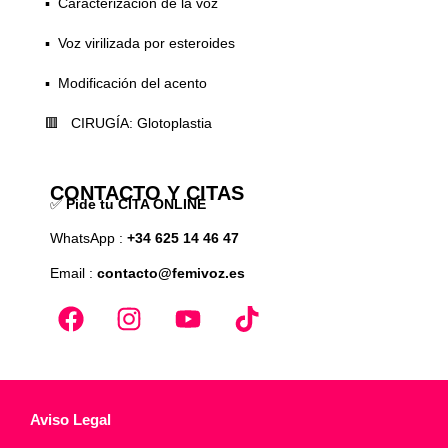
▪️ Caracterización de la voz
▪️ Voz virilizada por esteroides
▪️ Modificación del acento
🟥 CIRUGÍA: Glotoplastia
CONTACTO Y CITAS
✅
Pide tu CITA ONLINE
WhatsApp :
+34 625 14 46 47
Email :
contacto@femivoz.es
Aviso Legal