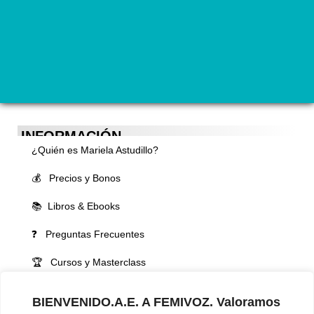
INFORMACIÓN
¿Quién es Mariela Astudillo?
💰 Precios y Bonos
📚 Libros & Ebooks
❓ Preguntas Frecuentes
🏆 Cursos y Masterclass
VOCES LGBTQIA+ 🏳️‍🌈
BIENVENIDO.A.E. A FEMIVOZ. Valoramos
▪️ Feminización de la voz