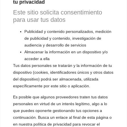
tu privacidad
▪️ Masculinización de la voz
Este sitio solicita consentimiento
para usar tus datos
▪️ Neutralización de la voz
Publicidad y contenido personalizados, medición
▪️ Dualización de la voz
de publicidad y contenido, investigación de
▪️ Androginización de la voz
audiencia y desarrollo de servicios
Almacenar la información en un dispositivo y/o
OTRAS SESIONES
acceder a ella
▪️ Caracterización de la voz
Tus datos personales se tratarán y la información de tu
dispositivo (cookies, identificadores únicos y otros datos
▪️ Voz virilizada por esteroides
del dispositivo) podrá ser almacenada, utilizada
▪️ Modificación del acento
específicamente por este sitio o aplicación.
Es posible que algunos proveedores traten tus datos
🟥 CIRUGÍA: Glotoplastia
personales en virtud de un interés legítimo, algo a lo
que puedes oponerte gestionando tus opciones a
CONTACTO Y CITAS
continuación. Busca un enlace al final de esta página o
✅
Pide tu CITA ONLINE
en nuestra política de privacidad para revocar el