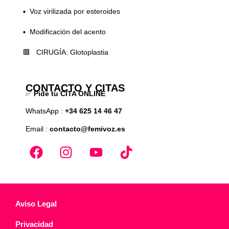
▪️ Voz virilizada por esteroides
▪️ Modificación del acento
🟥 CIRUGÍA: Glotoplastia
CONTACTO Y CITAS
✅
Pide tu CITA ONLINE
WhatsApp :
+34 625 14 46 47
Email :
contacto@femivoz.es
Aviso Legal
Privacidad