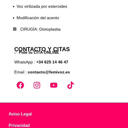
▪️ Voz virilizada por esteroides
▪️ Modificación del acento
🟥 CIRUGÍA: Glotoplastia
CONTACTO Y CITAS
✅
Pide tu CITA ONLINE
WhatsApp :
+34 625 14 46 47
Email :
contacto@femivoz.es
Aviso Legal
Privacidad