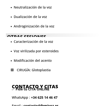
▪️ Neutralización de la voz
▪️ Dualización de la voz
▪️ Androginización de la voz
OTRAS SESIONES
▪️ Caracterización de la voz
▪️ Voz virilizada por esteroides
▪️ Modificación del acento
🟥 CIRUGÍA: Glotoplastia
CONTACTO Y CITAS
✅
Pide tu CITA ONLINE
WhatsApp :
+34 625 14 46 47
Email :
contacto@femivoz.es