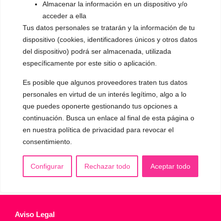
Almacenar la información en un dispositivo y/o
▪️ Caracterización de la voz
acceder a ella
Tus datos personales se tratarán y la información de tu
▪️ Voz virilizada por esteroides
dispositivo (cookies, identificadores únicos y otros datos
▪️ Modificación del acento
del dispositivo) podrá ser almacenada, utilizada
específicamente por este sitio o aplicación.
🟥 CIRUGÍA: Glotoplastia
Es posible que algunos proveedores traten tus datos
personales en virtud de un interés legítimo, algo a lo
CONTACTO Y CITAS
que puedes oponerte gestionando tus opciones a
✅
Pide tu CITA ONLINE
continuación. Busca un enlace al final de esta página o
WhatsApp :
+34 625 14 46 47
en nuestra política de privacidad para revocar el
consentimiento.
Email :
contacto@femivoz.es
Configurar
Rechazar todo
Aceptar todo
Aviso Legal