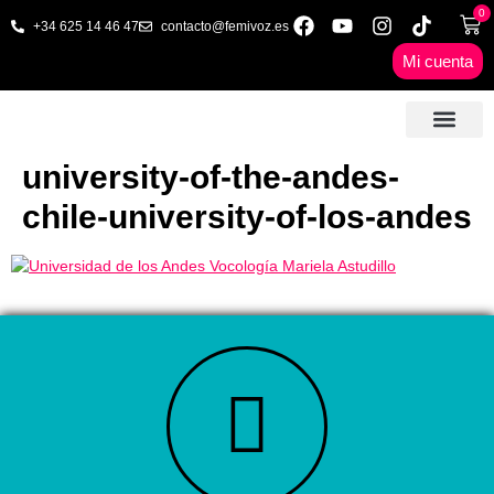
0
+34 625 14 46 47
contacto@femivoz.es
Mi cuenta
🦋 SESIONES ONLINE
🟨 PRECIOS Y BONOS
🎓 LIBROS & FORMA
📩 CONTAC
✅ 1ª CITA GRATUITA
university-of-the-andes-
chile-university-of-los-andes