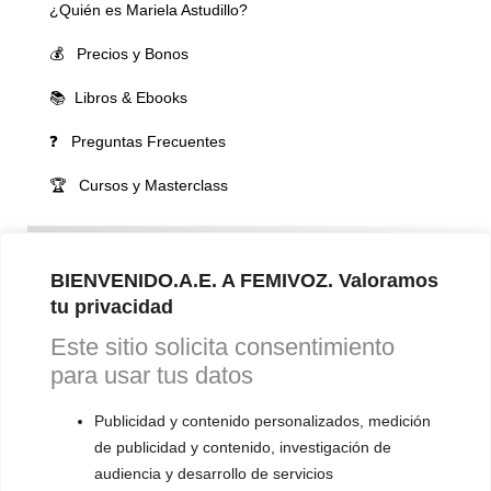
¿Quién es Mariela Astudillo?
💰 Precios y Bonos
📚 Libros & Ebooks
❓ Preguntas Frecuentes
🏆 Cursos y Masterclass
VOCES LGBTQIA+ 🏳️‍🌈
▪️ Feminización de la voz
BIENVENIDO.A.E. A FEMIVOZ. Valoramos
tu privacidad
▪️ Masculinización de la voz
Este sitio solicita consentimiento
▪️ Neutralización de la voz
para usar tus datos
▪️ Dualización de la voz
Publicidad y contenido personalizados, medición
▪️ Androginización de la voz
de publicidad y contenido, investigación de
audiencia y desarrollo de servicios
OTRAS SESIONES