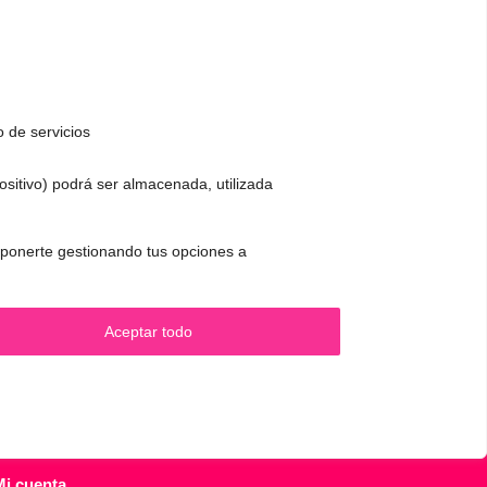
o de servicios
positivo) podrá ser almacenada, utilizada
CONTACTO Y CITAS
✅
Pide tu CITA ONLINE
 oponerte gestionando tus opciones a
.
WhatsApp :
+34 625 14 46 47
Email :
contacto@femivoz.es
Aceptar todo
Mi cuenta