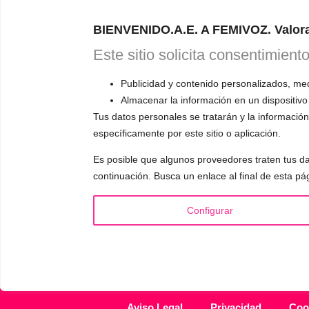
Astudillo.
E
BIENVENIDO.A.E. A FEMIVOZ. Valora
explicará có
responderá a
Este sitio solicita consentimient
Publicidad y contenido personalizados, medi
Almacenar la información en un dispositivo
Tus datos personales se tratarán y la información 
específicamente por este sitio o aplicación.
INFORMACIÓN
VOCE
Es posible que algunos proveedores traten tus da
¿Quién es Mariela Astudillo?
▪️ F
continuación. Busca un enlace al final de esta pá
💰 Precios y Bonos
▪️ M
📚 Libros & Ebooks
▪️ Ne
Configurar
❓ Preguntas Frecuentes
▪️ Du
🏆 Cursos y Masterclass
▪️ A
Aviso Legal
Privacidad
Coo