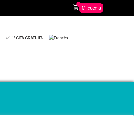
0
Mi cuenta
O
✅ 1ª CITA GRATUITA