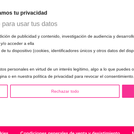
n esta primera cita, evaluará tu voz, te
mos tu privacidad
mo funciona el entrenamiento vocal y
 todas tus preguntas.
o para usar tus datos
ción de publicidad y contenido, investigación de audiencia y desarroll
 y/o acceder a ella
de tu dispositivo (cookies, identificadores únicos y otros datos del dis
S LGBTQIA+ 🏳️‍🌈
OTRAS SESIONES
tos personales en virtud de un interés legítimo, algo a lo que puedes
eminización de la voz
▪️ Caracterización de la voz
gina o en nuestra política de privacidad para revocar el consentimiento
asculinización de la voz
▪️ Voz virilizada por esteroides
utralización de la voz
▪️ Modificación del acento
Rechazar todo
alización de la voz
🟥 CIRUGÍA: Glotoplastia
ndroginización de la voz
kies
Condiciones generales de venta y desistimiento