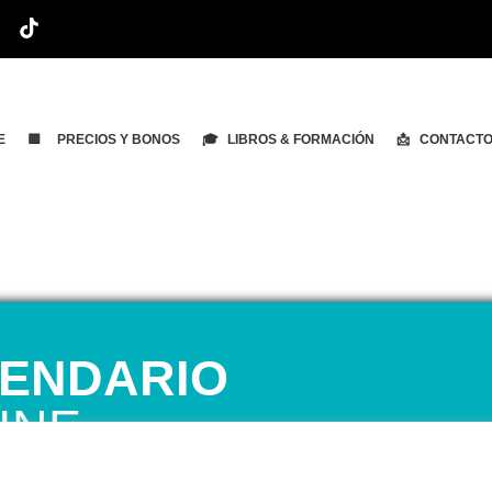
E
🟨 PRECIOS Y BONOS
🎓 LIBROS & FORMACIÓN
📩 CONTACT
ENDARIO
INE
 1ª CITA GRATUITA con Mariela