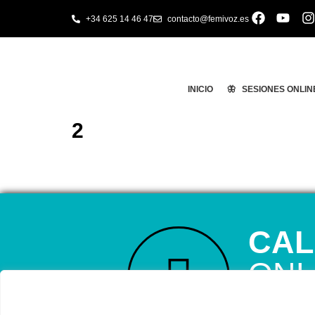
+34 625 14 46 47
contacto@femivoz.es
INICIO
🦋 SESIONES ONLIN
2
CAL
ONL
RESERVA TU