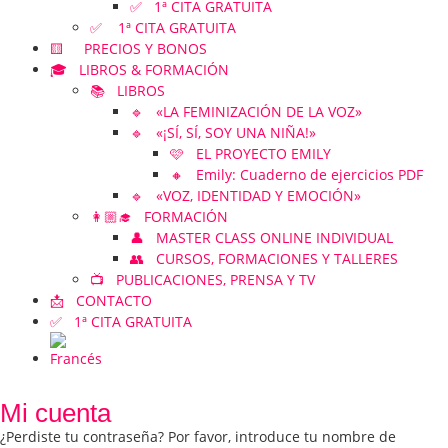
✅ 1ª CITA GRATUITA
✅ 1ª CITA GRATUITA
🟨 PRECIOS Y BONOS
🎓 LIBROS & FORMACIÓN
📚 LIBROS
🔹 «LA FEMINIZACIÓN DE LA VOZ»
🔹 «¡SÍ, SÍ, SOY UNA NIÑA!»
🩷 EL PROYECTO EMILY
🔸 Emily: Cuaderno de ejercicios PDF
🔹 «VOZ, IDENTIDAD Y EMOCIÓN»
👩🏼‍🎓 FORMACIÓN
👤 MASTER CLASS ONLINE INDIVIDUAL
👥 CURSOS, FORMACIONES Y TALLERES
📺 PUBLICACIONES, PRENSA Y TV
📩 CONTACTO
✅ 1ª CITA GRATUITA
Mi cuenta
¿Perdiste tu contraseña? Por favor, introduce tu nombre de