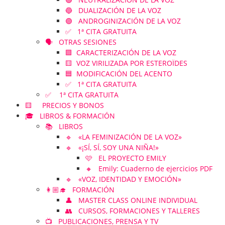
🔵 DUALIZACIÓN DE LA VOZ
🟣 ANDROGINIZACIÓN DE LA VOZ
✅ 1ª CITA GRATUITA
🗣️ OTRAS SESIONES
🟪 CARACTERIZACIÓN DE LA VOZ
🟨 VOZ VIRILIZADA POR ESTEROÏDES
🟦 MODIFICACIÓN DEL ACENTO
✅ 1ª CITA GRATUITA
✅ 1ª CITA GRATUITA
🟨 PRECIOS Y BONOS
🎓 LIBROS & FORMACIÓN
📚 LIBROS
🔹 «LA FEMINIZACIÓN DE LA VOZ»
🔹 «¡SÍ, SÍ, SOY UNA NIÑA!»
🩷 EL PROYECTO EMILY
🔸 Emily: Cuaderno de ejercicios PDF
🔹 «VOZ, IDENTIDAD Y EMOCIÓN»
👩🏼‍🎓 FORMACIÓN
👤 MASTER CLASS ONLINE INDIVIDUAL
👥 CURSOS, FORMACIONES Y TALLERES
📺 PUBLICACIONES, PRENSA Y TV