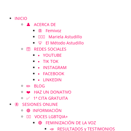
INICIO
👤 ACERCA DE
🦋 Femivoz
👱🏻‍♀️ Mariela Astudillo
💡 El Método Astudillo
🛜 REDES SOCIALES
▪️ YOUTUBE
▪️ TIK TOK
▪️ INSTAGRAM
▪️ FACEBOOK
▪️ LINKEDIN
✏️ BLOG
❤️ HAZ UN DONATIVO
✅ 1ª CITA GRATUITA
🦋 SESIONES ONLINE
🟢 INFORMACIÓN
🏳️‍🌈 VOCES LGBTQIA+
🔴 FEMINIZACIÓN DE LA VOZ
📣 RESULTADOS y TESTIMONIOS