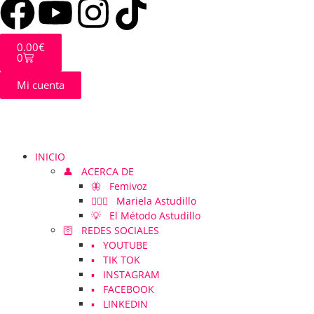
0.00
€
0
Mi cuenta
INICIO
👤 ACERCA DE
🦋 Femivoz
👱🏻‍♀️ Mariela Astudillo
💡 El Método Astudillo
🛜 REDES SOCIALES
▪️ YOUTUBE
▪️ TIK TOK
▪️ INSTAGRAM
▪️ FACEBOOK
▪️ LINKEDIN