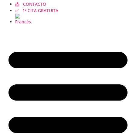
📩 CONTACTO
✅ 1ª CITA GRATUITA