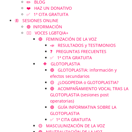
✏️ BLOG
❤️ HAZ UN DONATIVO
✅ 1ª CITA GRATUITA
🦋 SESIONES ONLINE
🟢 INFORMACIÓN
🏳️‍🌈 VOCES LGBTQIA+
🔴 FEMINIZACIÓN DE LA VOZ
📣 RESULTADOS y TESTIMONIOS
❓ PREGUNTAS FRECUENTES
✅ 1ª CITA GRATUITA
🔶 GLOTOPLASTIA
🔴 GLOTOPLASTIA: información y
efectos secundarios
🟡 ¿LOGOPEDIA o GLOTOPLASTIA?
🔵 ACOMPAÑAMIENTO VOCAL TRAS LA
GLOTOPLASTIA (sesiones post
operatorias)
🟣 GUÍA INFORMATIVA SOBRE LA
GLOTOPLASTIA
✅ 1ª CITA GRATUITA
🟡 MASCULINIZACIÓN DE LA VOZ
🟢 NEUTRALIZACIÓN DE LA VOZ