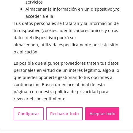
servicios
▪️ Androginización de la voz
Almacenar la información en un dispositivo y/o
OTRAS SESIONES
acceder a ella
▪️ Caracterización de la voz
Tus datos personales se tratarán y la información de
tu dispositivo (cookies, identificadores únicos y otros
▪️ Voz virilizada por esteroides
datos del dispositivo) podrá ser
almacenada, utilizada específicamente por este sitio
▪️ Modificación del acento
o aplicación.
🟥 CIRUGÍA: Glotoplastia
Es posible que algunos proveedores traten tus datos
personales en virtud de un interés legítimo, algo a lo
CONTACTO Y CITAS
que puedes oponerte gestionando tus opciones a
✅
Pide tu CITA ONLINE
continuación. Busca un enlace al final de esta
WhatsApp :
+34 625 14 46 47
página o en nuestra política de privacidad para
revocar el consentimiento.
Email :
contacto@femivoz.es
Configurar
Rechazar todo
Aceptar todo