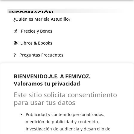
INFORMACIÓN
¿Quién es Mariela Astudillo?
💰 Precios y Bonos
📚 Libros & Ebooks
❓ Preguntas Frecuentes
🏆 Cursos y Masterclass
BIENVENIDO.A.E. A FEMIVOZ.
VOCES LGBTQIA+ 🏳️‍🌈
Valoramos tu privacidad
▪️ Feminización de la voz
Este sitio solicita consentimiento
▪️ Masculinización de la voz
para usar tus datos
▪️ Neutralización de la voz
Publicidad y contenido personalizados,
medición de publicidad y contenido,
▪️ Dualización de la voz
investigación de audiencia y desarrollo de