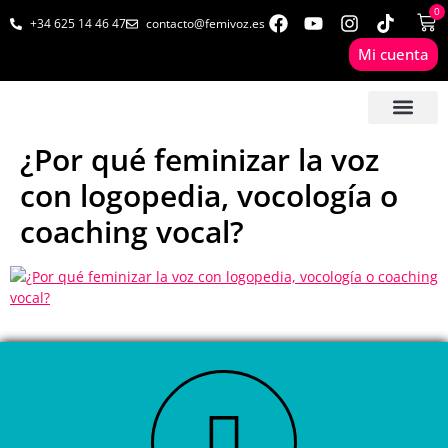
0
+34 625 14 46 47
contacto@femivoz.es
Mi cuenta
🦋 SESIONES ONLINE
🟨 PRECIOS Y BONOS
🎓 LIBROS & FORMA
📩 CONTAC
✅ 1ª CITA GRATUITA
¿Por qué feminizar la voz
con logopedia, vocología o
coaching vocal?