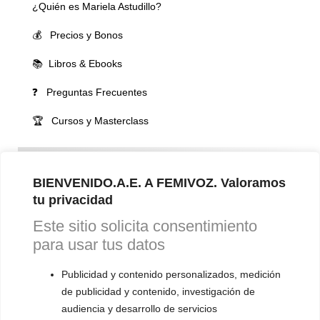
¿Quién es Mariela Astudillo?
💰 Precios y Bonos
📚 Libros & Ebooks
❓ Preguntas Frecuentes
🏆 Cursos y Masterclass
VOCES LGBTQIA+ 🏳️‍🌈
▪️ Feminización de la voz
BIENVENIDO.A.E. A FEMIVOZ. Valoramos
tu privacidad
▪️ Masculinización de la voz
Este sitio solicita consentimiento
▪️ Neutralización de la voz
para usar tus datos
▪️ Dualización de la voz
Publicidad y contenido personalizados, medición
▪️ Androginización de la voz
de publicidad y contenido, investigación de
audiencia y desarrollo de servicios
OTRAS SESIONES