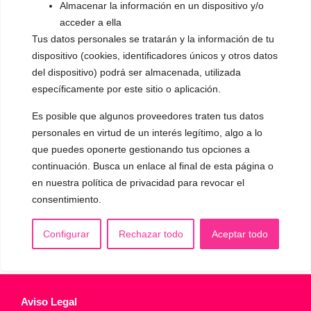
Almacenar la información en un dispositivo y/o
▪️ Caracterización de la voz
acceder a ella
Tus datos personales se tratarán y la información de tu
▪️ Voz virilizada por esteroides
dispositivo (cookies, identificadores únicos y otros datos
▪️ Modificación del acento
del dispositivo) podrá ser almacenada, utilizada
específicamente por este sitio o aplicación.
🟥 CIRUGÍA: Glotoplastia
Es posible que algunos proveedores traten tus datos
personales en virtud de un interés legítimo, algo a lo
CONTACTO Y CITAS
que puedes oponerte gestionando tus opciones a
✅
Pide tu CITA ONLINE
continuación. Busca un enlace al final de esta página o
WhatsApp :
+34 625 14 46 47
en nuestra política de privacidad para revocar el
consentimiento.
Email :
contacto@femivoz.es
Configurar
Rechazar todo
Aceptar todo
Aviso Legal