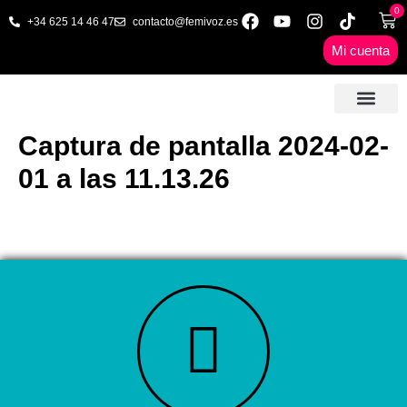
0
+34 625 14 46 47
contacto@femivoz.es
Mi cuenta
🦋 SESIONES ONLINE
🟨 PRECIOS Y BONOS
🎓 LIBROS & FORMA
📩 CONTAC
✅ 1ª CITA GRATUITA
Captura de pantalla 2024-02-
01 a las 11.13.26