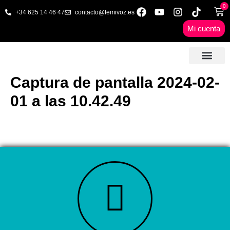
0
+34 625 14 46 47
contacto@femivoz.es
Mi cuenta
🦋 SESIONES ONLINE
🟨 PRECIOS Y BONOS
🎓 LIBROS & FORMA
📩 CONTAC
✅ 1ª CITA GRATUITA
Captura de pantalla 2024-02-
01 a las 10.42.49