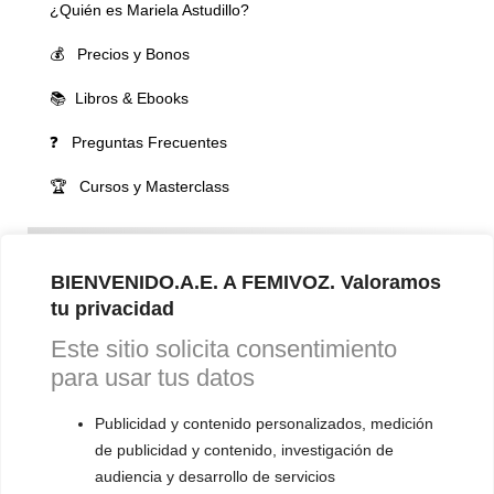
¿Quién es Mariela Astudillo?
💰 Precios y Bonos
📚 Libros & Ebooks
❓ Preguntas Frecuentes
🏆 Cursos y Masterclass
VOCES LGBTQIA+ 🏳️‍🌈
▪️ Feminización de la voz
BIENVENIDO.A.E. A FEMIVOZ. Valoramos
tu privacidad
▪️ Masculinización de la voz
Este sitio solicita consentimiento
▪️ Neutralización de la voz
para usar tus datos
▪️ Dualización de la voz
Publicidad y contenido personalizados, medición
▪️ Androginización de la voz
de publicidad y contenido, investigación de
audiencia y desarrollo de servicios
OTRAS SESIONES