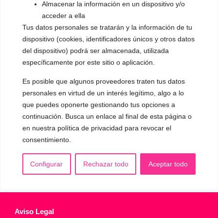
Almacenar la información en un dispositivo y/o
▪️ Caracterización de la voz
acceder a ella
Tus datos personales se tratarán y la información de tu
▪️ Voz virilizada por esteroides
dispositivo (cookies, identificadores únicos y otros datos
▪️ Modificación del acento
del dispositivo) podrá ser almacenada, utilizada
específicamente por este sitio o aplicación.
🟥 CIRUGÍA: Glotoplastia
Es posible que algunos proveedores traten tus datos
personales en virtud de un interés legítimo, algo a lo
CONTACTO Y CITAS
que puedes oponerte gestionando tus opciones a
✅
Pide tu CITA ONLINE
continuación. Busca un enlace al final de esta página o
WhatsApp :
+34 625 14 46 47
en nuestra política de privacidad para revocar el
consentimiento.
Email :
contacto@femivoz.es
Configurar
Rechazar todo
Aceptar todo
Aviso Legal