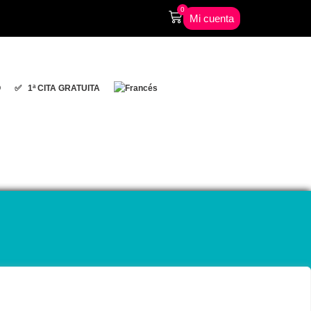
0
Mi cuenta
O
✅ 1ª CITA GRATUITA