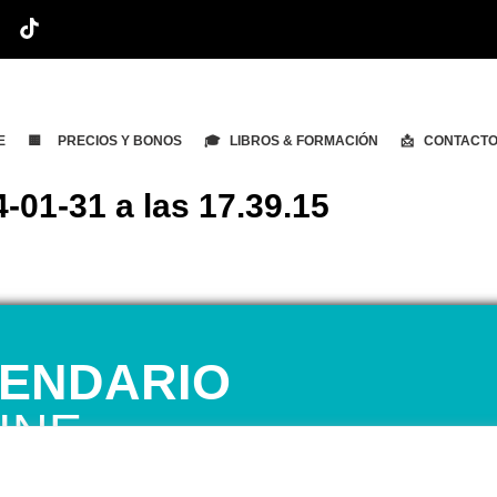
E
🟨 PRECIOS Y BONOS
🎓 LIBROS & FORMACIÓN
📩 CONTACT
-01-31 a las 17.39.15
ENDARIO
INE
 1ª CITA GRATUITA con Mariela