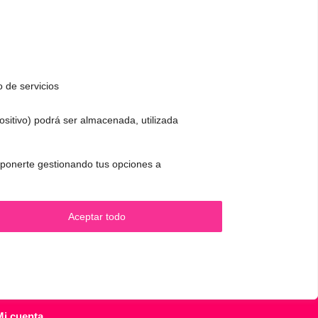
o de servicios
positivo) podrá ser almacenada, utilizada
CONTACTO Y CITAS
✅
Pide tu CITA ONLINE
 oponerte gestionando tus opciones a
.
WhatsApp :
+34 625 14 46 47
Email :
contacto@femivoz.es
Aceptar todo
Mi cuenta