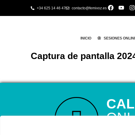
+34 625 14 46 47
contacto@femivoz.es
INICIO
🦋 SESIONES ONLIN
Captura de pantalla 2024
CAL
ONL
RESERVA TU