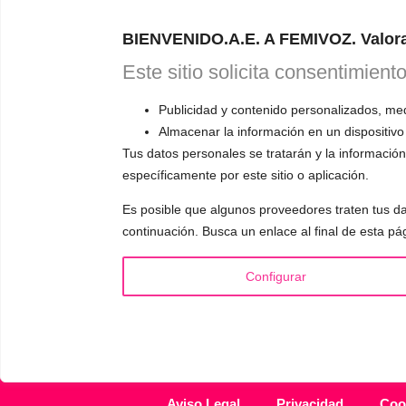
Astudillo.
E
BIENVENIDO.A.E. A FEMIVOZ. Valora
explicará có
responderá a
Este sitio solicita consentimient
Publicidad y contenido personalizados, medi
Almacenar la información en un dispositivo
Tus datos personales se tratarán y la información 
específicamente por este sitio o aplicación.
INFORMACIÓN
VOCE
Es posible que algunos proveedores traten tus da
¿Quién es Mariela Astudillo?
▪️ F
continuación. Busca un enlace al final de esta pá
💰 Precios y Bonos
▪️ M
📚 Libros & Ebooks
▪️ Ne
Configurar
❓ Preguntas Frecuentes
▪️ Du
🏆 Cursos y Masterclass
▪️ A
Aviso Legal
Privacidad
Coo