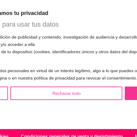
n esta primera cita, evaluará tu voz, te
mos tu privacidad
mo funciona el entrenamiento vocal y
 todas tus preguntas.
o para usar tus datos
ción de publicidad y contenido, investigación de audiencia y desarroll
 y/o acceder a ella
de tu dispositivo (cookies, identificadores únicos y otros datos del dis
S LGBTQIA+ 🏳️‍🌈
OTRAS SESIONES
tos personales en virtud de un interés legítimo, algo a lo que puedes
eminización de la voz
▪️ Caracterización de la voz
gina o en nuestra política de privacidad para revocar el consentimiento
asculinización de la voz
▪️ Voz virilizada por esteroides
utralización de la voz
▪️ Modificación del acento
Rechazar todo
alización de la voz
🟥 CIRUGÍA: Glotoplastia
ndroginización de la voz
kies
Condiciones generales de venta y desistimiento