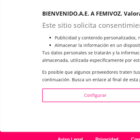
Astudillo.
E
BIENVENIDO.A.E. A FEMIVOZ. Valor
explicará c
responderá 
Este sitio solicita consentimi
Publicidad y contenido personalizados, m
Almacenar la información en un dispositi
Tus datos personales se tratarán y la informaci
almacenada, utilizada específicamente por este
INFORMACIÓN
VOCE
Es posible que algunos proveedores traten tus
¿Quién es Mariela Astudillo?
▪️ F
continuación. Busca un enlace al final de esta
💰 Precios y Bonos
▪️ M
📚 Libros & Ebooks
▪️ N
Configurar
❓ Preguntas Frecuentes
▪️ D
🏆 Cursos y Masterclass
▪️ A
Aviso Legal
Privacidad
Coo