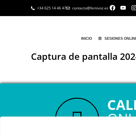
+34 625 14 46 47
contacto@femivoz.es
INICIO
🦋 SESIONES ONLIN
Captura de pantalla 2024
CAL
ONL
RESERVA TU