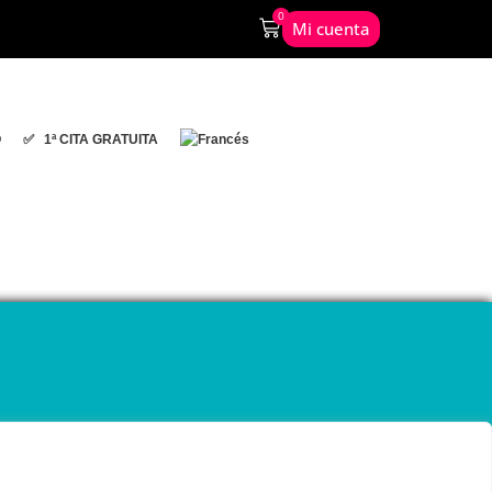
0
Mi cuenta
O
✅ 1ª CITA GRATUITA