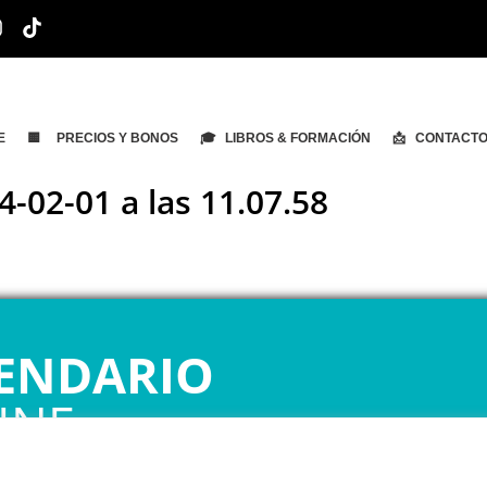
E
🟨 PRECIOS Y BONOS
🎓 LIBROS & FORMACIÓN
📩 CONTACT
-02-01 a las 11.07.58
ENDARIO
INE
 1ª CITA GRATUITA con Mariela