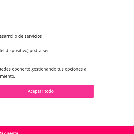
sarrollo de servicios
del dispositivo) podrá ser
CONTACTO Y CITAS
✅
Pide tu CITA ONLINE
 puedes oponerte gestionando tus opciones a
imiento.
WhatsApp :
+34 625 14 46 47
es
Email :
contacto@femivoz.es
Aceptar todo
Mi cuenta