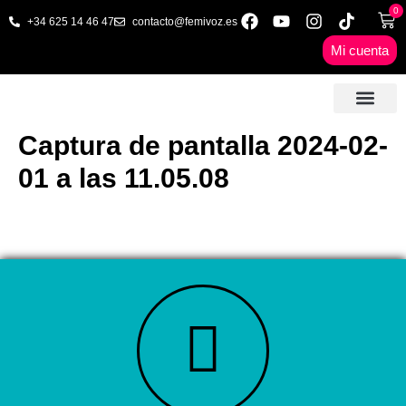
0
+34 625 14 46 47
contacto@femivoz.es
Mi cuenta
🦋 SESIONES ONLINE
🟨 PRECIOS Y BONOS
🎓 LIBROS & FORMA
📩 CONTAC
✅ 1ª CITA GRATUITA
Captura de pantalla 2024-02-
01 a las 11.05.08