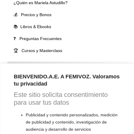
¿Quién es Mariela Astudillo?
💰 Precios y Bonos
📚 Libros & Ebooks
❓ Preguntas Frecuentes
🏆 Cursos y Masterclass
VOCES LGBTQIA+ 🏳️‍🌈
▪️ Feminización de la voz
BIENVENIDO.A.E. A FEMIVOZ. Valoramos
tu privacidad
▪️ Masculinización de la voz
Este sitio solicita consentimiento
▪️ Neutralización de la voz
para usar tus datos
▪️ Dualización de la voz
Publicidad y contenido personalizados, medición
▪️ Androginización de la voz
de publicidad y contenido, investigación de
audiencia y desarrollo de servicios
OTRAS SESIONES