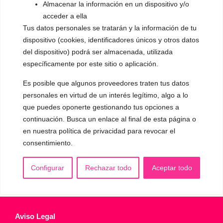
Almacenar la información en un dispositivo y/o
▪️ Caracterización de la voz
acceder a ella
Tus datos personales se tratarán y la información de tu
▪️ Voz virilizada por esteroides
dispositivo (cookies, identificadores únicos y otros datos
▪️ Modificación del acento
del dispositivo) podrá ser almacenada, utilizada
específicamente por este sitio o aplicación.
🟥 CIRUGÍA: Glotoplastia
Es posible que algunos proveedores traten tus datos
personales en virtud de un interés legítimo, algo a lo
CONTACTO Y CITAS
que puedes oponerte gestionando tus opciones a
✅
Pide tu CITA ONLINE
continuación. Busca un enlace al final de esta página o
WhatsApp :
+34 625 14 46 47
en nuestra política de privacidad para revocar el
consentimiento.
Email :
contacto@femivoz.es
Configurar
Rechazar todo
Aceptar todo
Aviso Legal