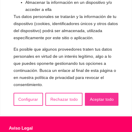
Almacenar la información en un dispositivo y/o
▪️ Caracterización de la voz
acceder a ella
Tus datos personales se tratarán y la información de tu
▪️ Voz virilizada por esteroides
dispositivo (cookies, identificadores únicos y otros datos
▪️ Modificación del acento
del dispositivo) podrá ser almacenada, utilizada
específicamente por este sitio o aplicación.
🟥 CIRUGÍA: Glotoplastia
Es posible que algunos proveedores traten tus datos
personales en virtud de un interés legítimo, algo a lo
CONTACTO Y CITAS
que puedes oponerte gestionando tus opciones a
✅
Pide tu CITA ONLINE
continuación. Busca un enlace al final de esta página o
WhatsApp :
+34 625 14 46 47
en nuestra política de privacidad para revocar el
consentimiento.
Email :
contacto@femivoz.es
Configurar
Rechazar todo
Aceptar todo
Aviso Legal