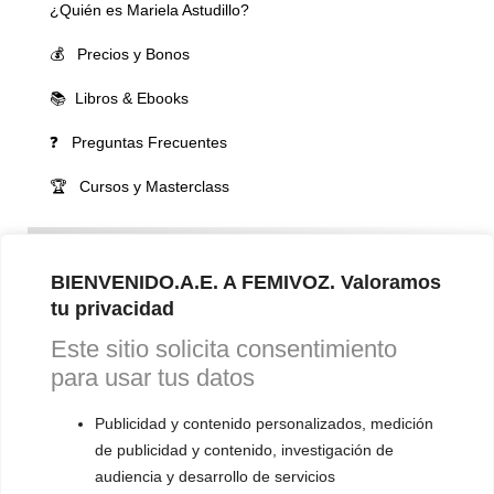
¿Quién es Mariela Astudillo?
💰 Precios y Bonos
📚 Libros & Ebooks
❓ Preguntas Frecuentes
🏆 Cursos y Masterclass
VOCES LGBTQIA+ 🏳️‍🌈
▪️ Feminización de la voz
BIENVENIDO.A.E. A FEMIVOZ. Valoramos
tu privacidad
▪️ Masculinización de la voz
Este sitio solicita consentimiento
▪️ Neutralización de la voz
para usar tus datos
▪️ Dualización de la voz
Publicidad y contenido personalizados, medición
▪️ Androginización de la voz
de publicidad y contenido, investigación de
audiencia y desarrollo de servicios
OTRAS SESIONES