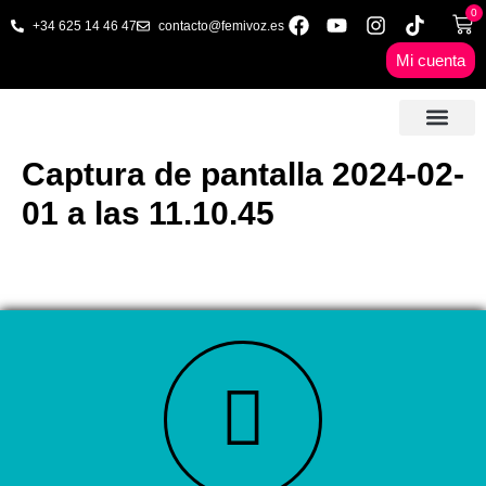
0
+34 625 14 46 47
contacto@femivoz.es
Mi cuenta
🦋 SESIONES ONLINE
🟨 PRECIOS Y BONOS
🎓 LIBROS & FORMA
📩 CONTAC
✅ 1ª CITA GRATUITA
Captura de pantalla 2024-02-
01 a las 11.10.45