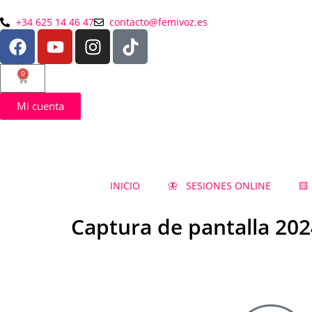
+34 625 14 46 47
contacto@femivoz.es
0
Mi cuenta
INICIO
🦋 SESIONES ONLINE
🟨
Captura de pantalla 2024