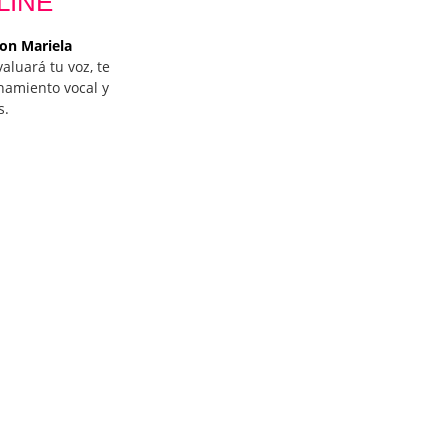
LINE
on Mariela
valuará tu voz, te
namiento vocal y
s.