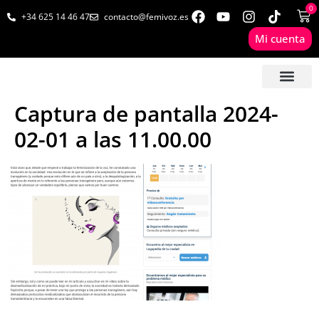
0
+34 625 14 46 47
contacto@femivoz.es
Mi cuenta
🦋 SESIONES ONLINE
🟨 PRECIOS Y BONOS
🎓 LIBROS & FORMA
📩 CONTAC
✅ 1ª CITA GRATUITA
Captura de pantalla 2024-
02-01 a las 11.00.00