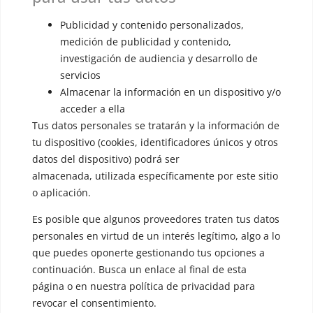
▪️ Masculinización de la voz
Publicidad y contenido personalizados,
▪️ Neutralización de la voz
medición de publicidad y contenido,
investigación de audiencia y desarrollo de
▪️ Dualización de la voz
servicios
▪️ Androginización de la voz
Almacenar la información en un dispositivo y/o
acceder a ella
OTRAS SESIONES
Tus datos personales se tratarán y la información de
▪️ Caracterización de la voz
tu dispositivo (cookies, identificadores únicos y otros
datos del dispositivo) podrá ser
▪️ Voz virilizada por esteroides
almacenada, utilizada específicamente por este sitio
▪️ Modificación del acento
o aplicación.
🟥 CIRUGÍA: Glotoplastia
Es posible que algunos proveedores traten tus datos
personales en virtud de un interés legítimo, algo a lo
que puedes oponerte gestionando tus opciones a
CONTACTO Y CITAS
continuación. Busca un enlace al final de esta
✅
Pide tu CITA ONLINE
página o en nuestra política de privacidad para
WhatsApp :
+34 625 14 46 47
revocar el consentimiento.