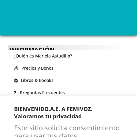
INFORMACIÓN
¿Quién es Mariela Astudillo?
💰 Precios y Bonos
📚 Libros & Ebooks
❓ Preguntas Frecuentes
🏆 Cursos y Masterclass
BIENVENIDO.A.E. A FEMIVOZ.
Valoramos tu privacidad
VOCES LGBTQIA+ 🏳️‍🌈
Este sitio solicita consentimiento
▪️ Feminización de la voz
para usar tus datos