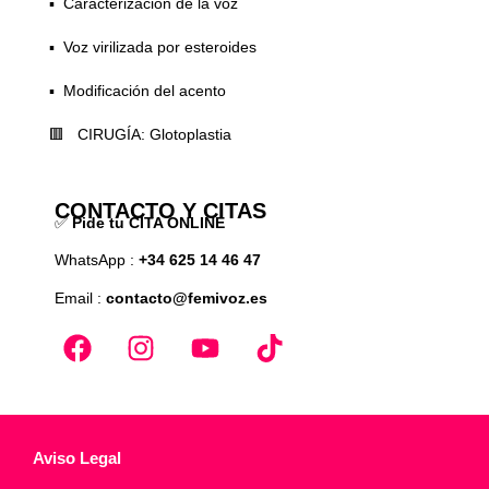
▪️ Caracterización de la voz
▪️ Voz virilizada por esteroides
▪️ Modificación del acento
🟥 CIRUGÍA: Glotoplastia
CONTACTO Y CITAS
✅
Pide tu CITA ONLINE
WhatsApp :
+34 625 14 46 47
Email :
contacto@femivoz.es
Aviso Legal