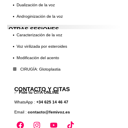
▪️ Dualización de la voz
▪️ Androginización de la voz
OTRAS SESIONES
▪️ Caracterización de la voz
▪️ Voz virilizada por esteroides
▪️ Modificación del acento
🟥 CIRUGÍA: Glotoplastia
CONTACTO Y CITAS
✅
Pide tu CITA ONLINE
WhatsApp :
+34 625 14 46 47
Email :
contacto@femivoz.es